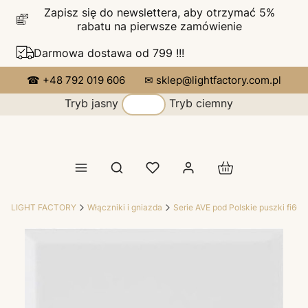
Zapisz się do newslettera, aby otrzymać 5%
rabatu na pierwsze zamówienie
Darmowa dostawa od 799 !!!
☎ +48 792 019 606
✉ sklep@lightfactory.com.pl
Tryb jasny
Tryb ciemny
Produkty w koszy
Otwórz wyszukiwarkę
LIGHT FACTORY
Włączniki i gniazda
Serie AVE pod Polskie puszki fi60