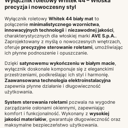
Wyłącznik roletowy Whitek 44 – Włoska
precyzja i nowoczesny styl
Wyłącznik roletowy
Whitek 44 biały mat
to
połączenie
minimalistycznego wzornictwa
,
innowacyjnych technologii
i
niezawodnej jakości
,
charakterystycznych dla włoskiej marki
AVE S.p.A.
.
Zaprojektowany z myślą o nowoczesnych wnętrzach,
oferuje
precyzyjne sterowanie roletami
, umożliwiając
ich płynne podnoszenie i opuszczanie.
Dzięki
satynowemu wykończeniu w białym macie
,
wyłącznik doskonale komponuje się z eleganckimi
przestrzeniami, podkreślając ich styl i harmonię.
Zaawansowana technologia elektroinstalacyjna
zapewnia płynne działanie i długowieczność
użytkowania.
System sterowania roletami
pozwala na wygodne
zarządzanie osłonami okiennymi, zapewniając
komfort i funkcjonalność. Wykonany z
wysokiej
jakości materiałów
, gwarantuje długowieczność oraz
maksymalne bezpieczeństwo użytkowania.