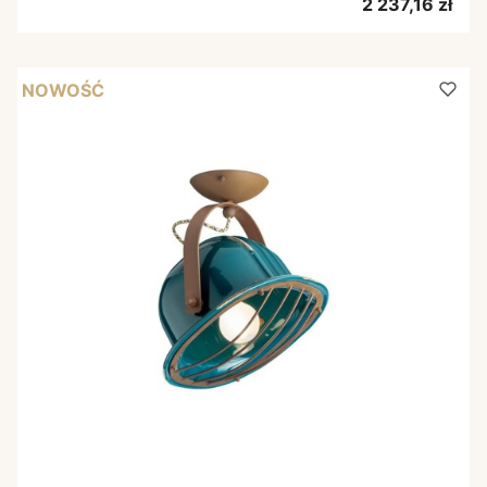
Cena
2 237,16 zł
NOWOŚĆ