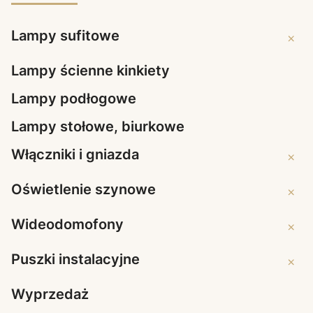
Lampy sufitowe
Lampy 
Lampy ścienne kinkiety
Lampy podłogowe
Lampy stołowe, biurkowe
Włączniki i gniazda
Włączni
Oświetlenie szynowe
Oświet
Wideodomofony
Wideo
Puszki instalacyjne
Puszki 
Wyprzedaż