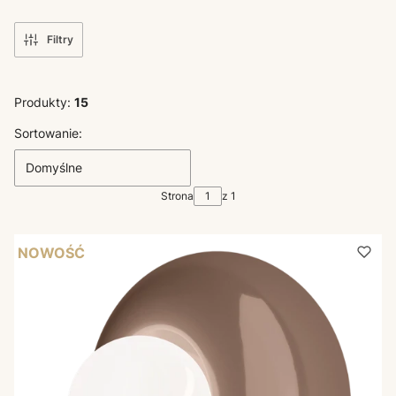
Filtry
Produkty:
15
Lista produktów
Sortowanie:
Domyślne
Strona
z 1
NOWOŚĆ