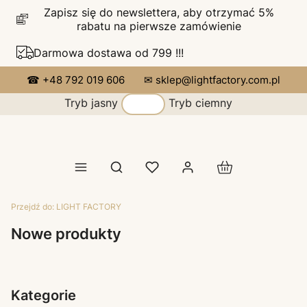
Zapisz się do newslettera, aby otrzymać 5%
rabatu na pierwsze zamówienie
Darmowa dostawa od 799 !!!
☎ +48 792 019 606
✉ sklep@lightfactory.com.pl
Tryb jasny
Tryb ciemny
Produkty w koszy
Otwórz wyszukiwarkę
Przejdź do:
LIGHT FACTORY
Nowe produkty
Kategorie