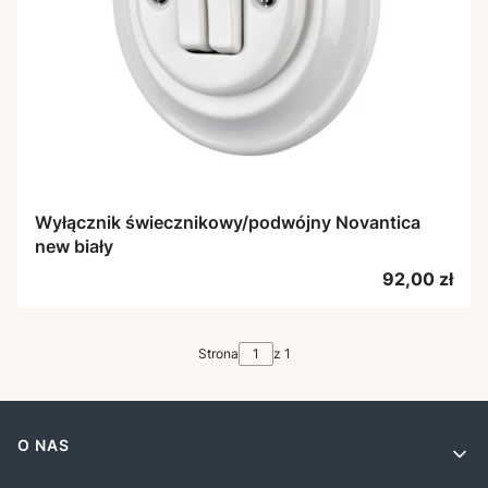
Wyłącznik świecznikowy/podwójny Novantica
new biały
Cena
92,00 zł
Strona
z 1
Linki w stopce
O NAS