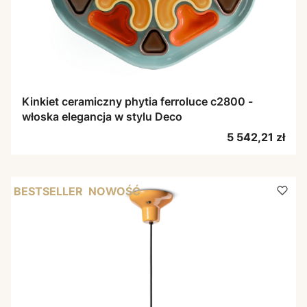
Kinkiet ceramiczny phytia ferroluce c2800 -
włoska elegancja w stylu Deco
Cena
5 542,21 zł
BESTSELLER
NOWOŚĆ