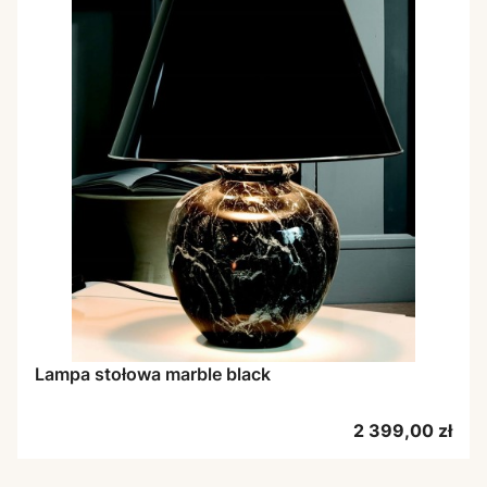
Lampa stołowa marble black
Cena
2 399,00 zł