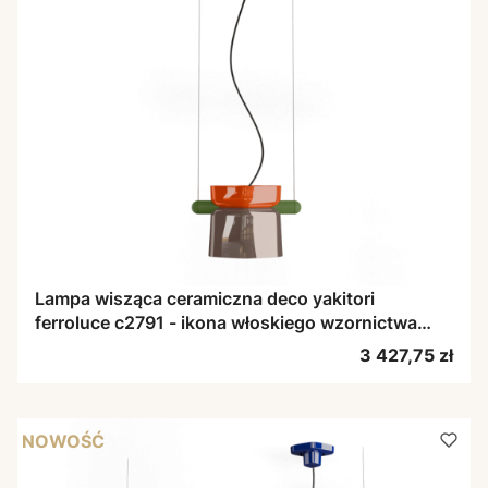
Lampa wisząca ceramiczna deco yakitori
ferroluce c2791 - ikona włoskiego wzornictwa
Deco
Cena
3 427,75 zł
NOWOŚĆ