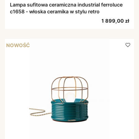
Lampa sufitowa ceramiczna industrial ferroluce
c1658 - włoska ceramika w stylu retro
Cena
1 899,00 zł
NOWOŚĆ