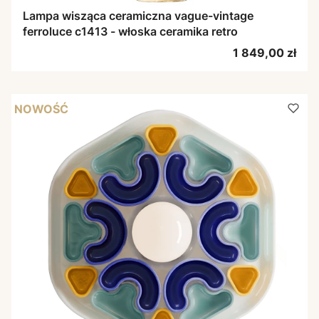
Lampa wisząca ceramiczna vague-vintage
ferroluce c1413 - włoska ceramika retro
Cena
1 849,00 zł
NOWOŚĆ