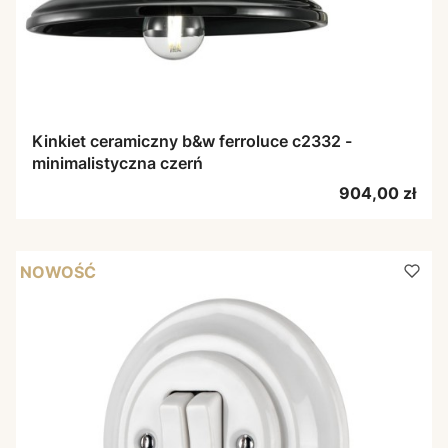
Kinkiet ceramiczny b&w ferroluce c2332 -
minimalistyczna czerń
Cena
904,00 zł
NOWOŚĆ