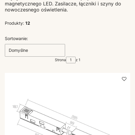
magnetycznego LED. Zasilacze, łączniki i szyny do
nowoczesnego oświetlenia.
Produkty:
12
Lista produktów
Sortowanie:
Domyślne
Strona
z 1