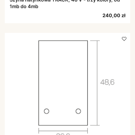
1mb do 4mb
Cena
240,00 zł