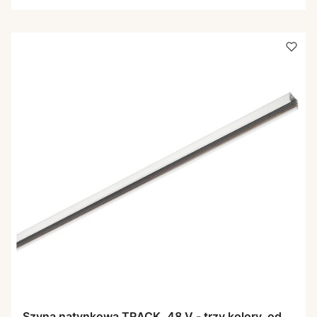
Szyna natynkowa TRACK, 48 V - trzy kolory, od