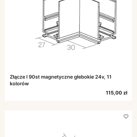
Złącze l 90st magnetyczne głebokie 24v, 11
kolorów
Cena
115,00 zł