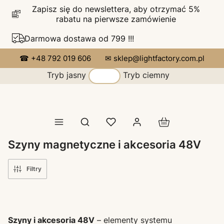
Zapisz się do newslettera, aby otrzymać 5%
rabatu na pierwsze zamówienie
Darmowa dostawa od 799 !!!
☎ +48 792 019 606
✉ sklep@lightfactory.com.pl
Tryb jasny
Tryb ciemny
Produkty w koszy
Otwórz wyszukiwarkę
Szyny magnetyczne i akcesoria 48V
Filtry
Szyny i akcesoria 48V
– elementy systemu