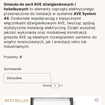
Gniazda do serii AVE dźwigienkowych /
hebelkowych
to elementy osprzętu elektrycznego
przeznaczone do instalacji w systemie
AVE System
44
. Doskonale współpracują z klasycznymi
włącznikami dźwigienkowymi AVE, tworząc spójną
stylistycznie instalację elektryczną. Dzięki wysokiej
jakości wykonania oraz modułowej konstrukcji
gniazda AVE są idealnym rozwiązaniem zarówno do
wnętrz nowoczesnych, jak i aranżacji retro lub
industrialnych.
Produkty:
5
Lista produktów
Sortowanie:
Domyślne
Strona
z 1
BESTSELLER