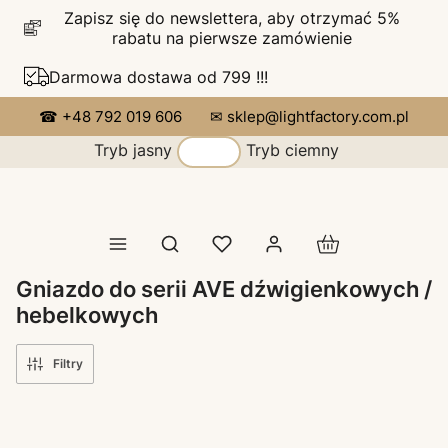
Zapisz się do newslettera, aby otrzymać 5%
rabatu na pierwsze zamówienie
Darmowa dostawa od 799 !!!
☎ +48 792 019 606
✉ sklep@lightfactory.com.pl
Tryb jasny
Tryb ciemny
Produkty w koszy
Otwórz wyszukiwarkę
Gniazdo do serii AVE dźwigienkowych /
hebelkowych
Filtry