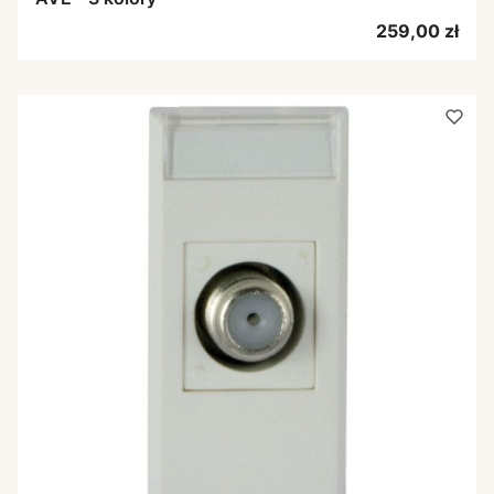
Cena
259,00 zł