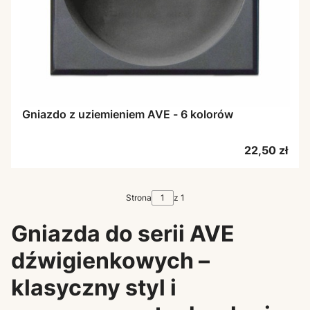
Gniazdo z uziemieniem AVE - 6 kolorów
Cena
22,50 zł
Strona
z 1
Gniazda do serii AVE
dźwigienkowych –
klasyczny styl i