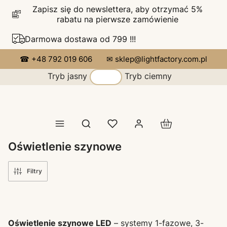
Zapisz się do newslettera, aby otrzymać 5%
rabatu na pierwsze zamówienie
Darmowa dostawa od 799 !!!
☎ +48 792 019 606
✉ sklep@lightfactory.com.pl
Tryb jasny
Tryb ciemny
Produkty w koszy
Otwórz wyszukiwarkę
Oświetlenie szynowe
Filtry
Oświetlenie szynowe LED
– systemy 1-fazowe, 3-