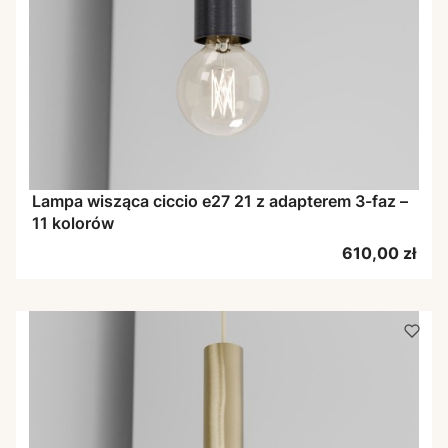
Lampa wisząca ciccio e27 21 z adapterem 3-faz –
11 kolorów
Cena
610,00 zł