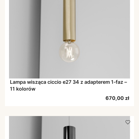
Lampa wisząca ciccio e27 34 z adapterem 1-faz –
11 kolorów
Cena
670,00 zł