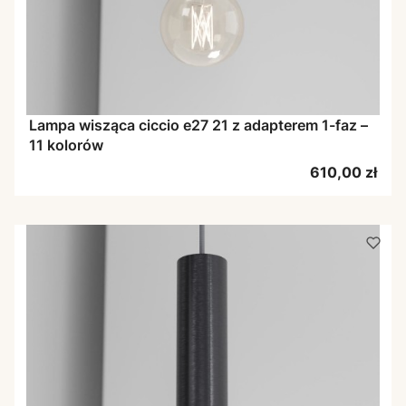
Lampa wisząca ciccio e27 21 z adapterem 1-faz –
11 kolorów
Cena
610,00 zł