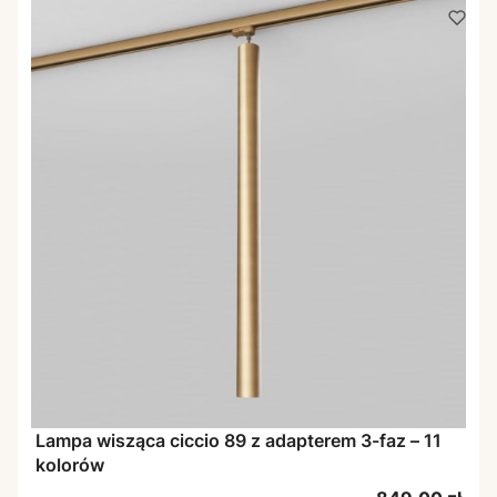
Lampa wisząca ciccio 89 z adapterem 3-faz – 11
kolorów