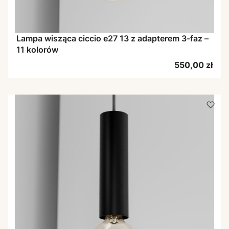
Lampa wisząca ciccio e27 13 z adapterem 3-faz –
11 kolorów
Cena
550,00 zł