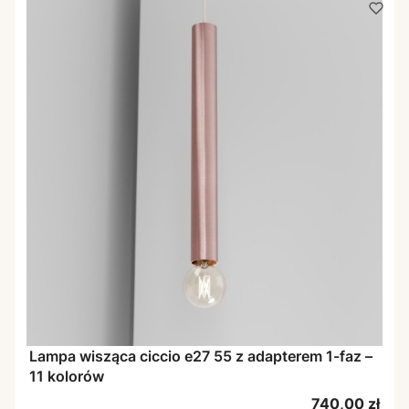
Lampa wisząca ciccio e27 55 z adapterem 1-faz –
11 kolorów
Cena
740,00 zł