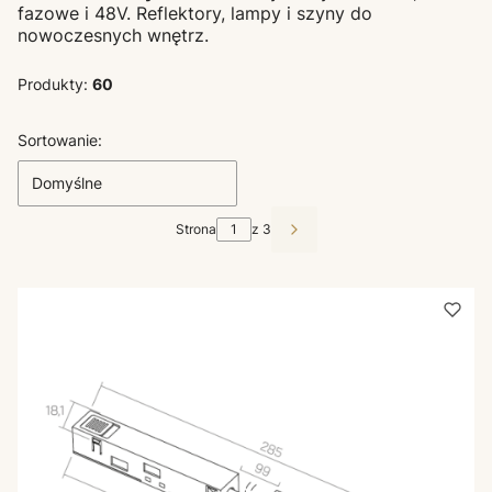
fazowe i 48V. Reflektory, lampy i szyny do
nowoczesnych wnętrz.
Produkty:
60
Lista produktów
Sortowanie:
Domyślne
Strona
z 3
Następne produkty