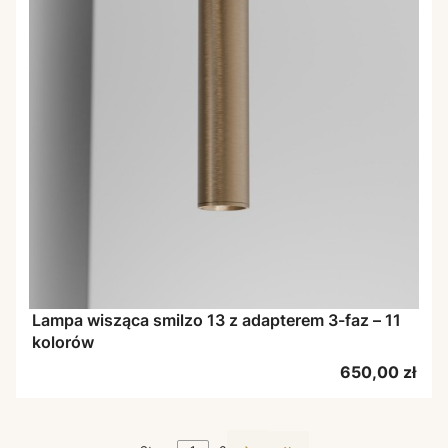
Lampa wisząca smilzo 13 z adapterem 3-faz – 11
kolorów
Cena
650,00 zł