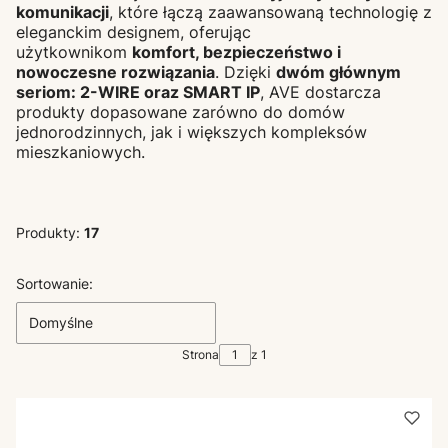
komunikacji
, które łączą zaawansowaną technologię z
eleganckim designem, oferując
użytkownikom
komfort, bezpieczeństwo i
nowoczesne rozwiązania
. Dzięki
dwóm głównym
seriom: 2-WIRE oraz SMART IP
, AVE dostarcza
produkty dopasowane zarówno do domów
jednorodzinnych, jak i większych kompleksów
mieszkaniowych.
Produkty:
17
Lista produktów
Sortowanie:
Domyślne
Strona
z 1