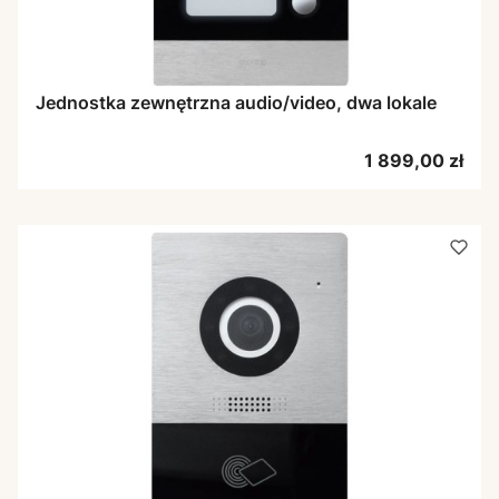
Jednostka zewnętrzna audio/video, dwa lokale
Cena
1 899,00 zł