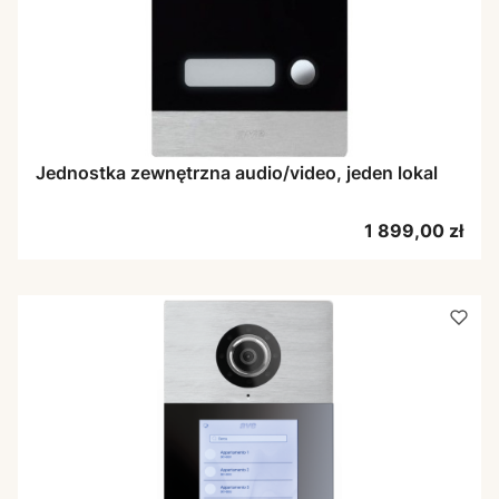
Jednostka zewnętrzna audio/video, jeden lokal
Cena
1 899,00 zł