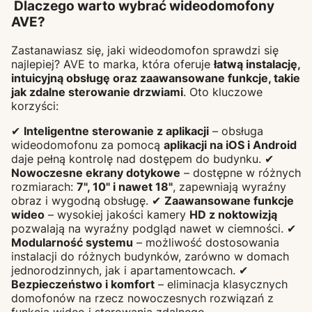
Dlaczego warto wybrać wideodomofony
AVE?
Zastanawiasz się, jaki wideodomofon sprawdzi się
najlepiej? AVE to marka, która oferuje
łatwą instalację,
intuicyjną obsługę oraz zaawansowane funkcje, takie
jak zdalne sterowanie drzwiami
. Oto kluczowe
korzyści:
✔
Inteligentne sterowanie z aplikacji
– obsługa
wideodomofonu za pomocą
aplikacji na iOS i Android
daje pełną kontrolę nad dostępem do budynku. ✔
Nowoczesne ekrany dotykowe
– dostępne w różnych
rozmiarach:
7", 10" i nawet 18"
, zapewniają wyraźny
obraz i wygodną obsługę. ✔
Zaawansowane funkcje
wideo
– wysokiej jakości kamery
HD z noktowizją
pozwalają na wyraźny podgląd nawet w ciemności. ✔
Modularność systemu
– możliwość dostosowania
instalacji do różnych budynków, zarówno w domach
jednorodzinnych, jak i apartamentowcach. ✔
Bezpieczeństwo i komfort
– eliminacja klasycznych
domofonów na rzecz nowoczesnych rozwiązań z
funkcją wideo i sterowania zdalnego.