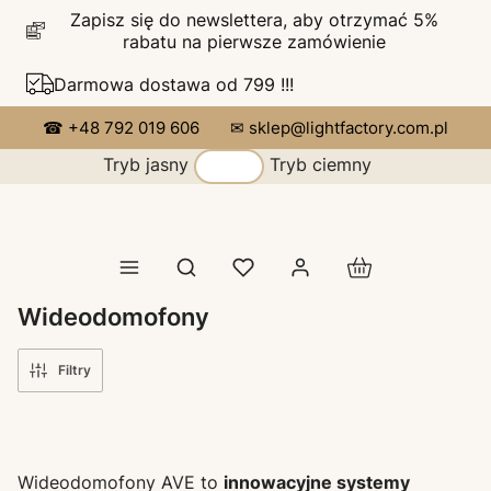
Zapisz się do newslettera, aby otrzymać 5%
rabatu na pierwsze zamówienie
Darmowa dostawa od 799 !!!
☎ +48 792 019 606
✉ sklep@lightfactory.com.pl
Tryb jasny
Tryb ciemny
Produkty w koszy
Otwórz wyszukiwarkę
Wideodomofony
Filtry
Wideodomofony AVE to
innowacyjne systemy