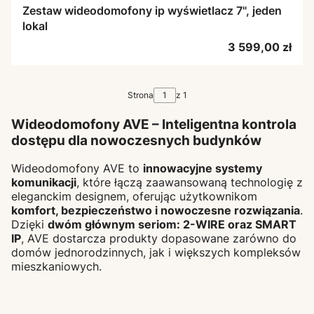
Zestaw wideodomofony ip wyświetlacz 7", jeden
lokal
Cena
3 599,00 zł
Strona
z 1
Wideodomofony AVE – Inteligentna kontrola
dostępu dla nowoczesnych budynków
Wideodomofony AVE to
innowacyjne systemy
komunikacji
, które łączą zaawansowaną technologię z
eleganckim designem, oferując użytkownikom
komfort, bezpieczeństwo i nowoczesne rozwiązania
.
Dzięki
dwóm głównym seriom: 2-WIRE oraz SMART
IP
, AVE dostarcza produkty dopasowane zarówno do
domów jednorodzinnych, jak i większych kompleksów
mieszkaniowych.