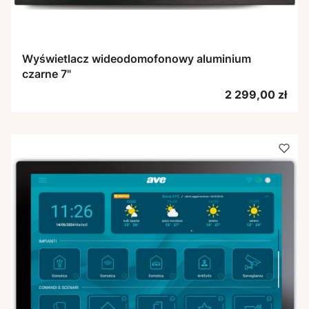
Wyświetlacz wideodomofonowy aluminium
czarne 7"
Cena
2 299,00 zł