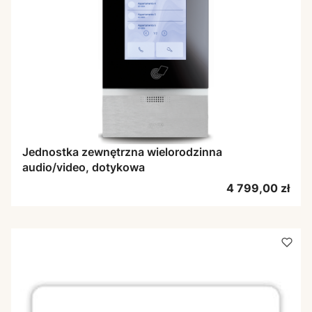
Jednostka zewnętrzna wielorodzinna
audio/video, dotykowa
Cena
4 799,00 zł