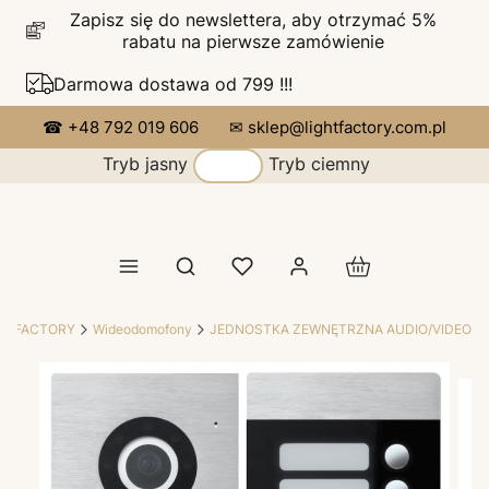
Zapisz się do newslettera, aby otrzymać 5%
rabatu na pierwsze zamówienie
Darmowa dostawa od 799 !!!
☎ +48 792 019 606
✉ sklep@lightfactory.com.pl
Tryb jasny
Tryb ciemny
Produkty w koszy
Otwórz wyszukiwarkę
HT FACTORY
Wideodomofony
JEDNOSTKA ZEWNĘTRZNA AUDIO/VIDEO