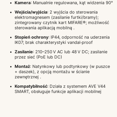
Kamera
: Manualnie regulowana, kąt widzenia 90°
Wejścia/wyjścia
: 2 wyjścia do sterowania
elektromagnesem (zasilanie furtki/bramy);
zintegrowany czytnik kart MIFARE®; możliwość
sterowania aplikacją mobilną
.
Stopień ochrony
: IP44, odporność na uderzenia
IK07; brak charakterystyki vandal‑proof
Zasilanie
: 210–250 V AC lub 48 V DC; zasilanie
przez sieć (PoE lub DC)
Montaż
: Natynkowy lub podtynkowy (w puszce
+ daszek), z opcją montażu w ścianie
zewnętrznej
.
Kompatybilność
: Działa z systemem AVE V44
SMART, obsługuje funkcje aplikacji mobilnej