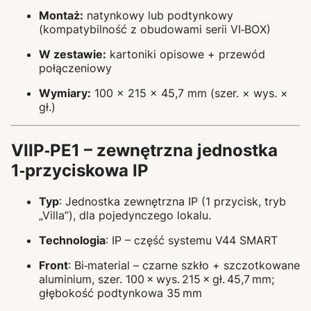
Montaż:
natynkowy lub podtynkowy
(kompatybilność z obudowami serii VI‑BOX)
W zestawie:
kartoniki opisowe + przewód
połączeniowy
Wymiary:
100 × 215 × 45,7 mm (szer. × wys. ×
gł.)
VIIP‑PE1
– zewnętrzna jednostka
1‑przyciskowa IP
Typ
: Jednostka zewnętrzna IP (1 przycisk, tryb
„Villa”), dla pojedynczego lokalu.
Technologia
: IP – część systemu V44 SMART
Front
: Bi‑material – czarne szkło + szczotkowane
aluminium, szer. 100 × wys. 215 × gł. 45,7 mm;
głębokość podtynkowa 35 mm