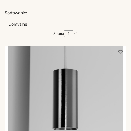
Lista produktów
Sortowanie:
Domyślne
Strona
z 1