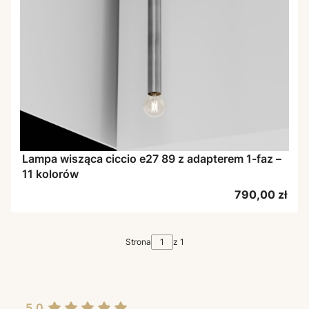
Lampa wisząca ciccio e27 89 z adapterem 1-faz –
11 kolorów
Cena
790,00 zł
Strona
z 1
5.0