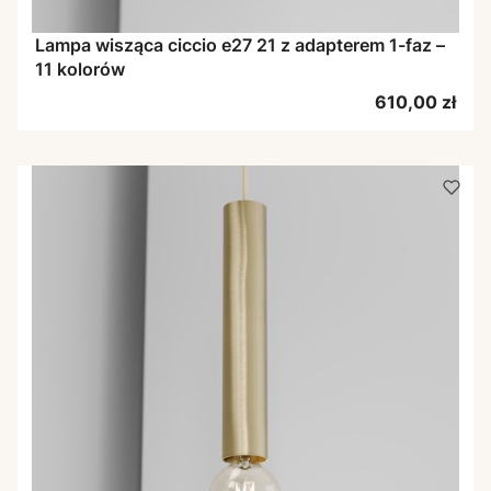
Lampa wisząca ciccio e27 21 z adapterem 1-faz –
11 kolorów
Cena
610,00 zł