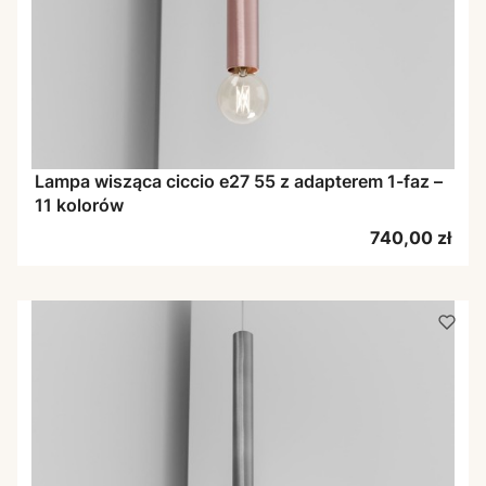
Lampa wisząca ciccio e27 55 z adapterem 1-faz –
11 kolorów
Cena
740,00 zł