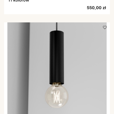
11 kolorów
Cena
550,00 zł