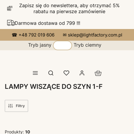
Zapisz się do newslettera, aby otrzymać 5%
rabatu na pierwsze zamówienie
Darmowa dostawa od 799 !!!
☎ +48 792 019 606
✉ sklep@lightfactory.com.pl
Tryb jasny
Tryb ciemny
Produkty w koszy
Otwórz wyszukiwarkę
LAMPY WISZĄCE DO SZYN 1-F
Filtry
Produkty:
10