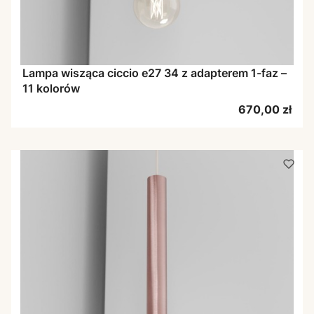
Lampa wisząca ciccio e27 34 z adapterem 1-faz –
11 kolorów
Cena
670,00 zł