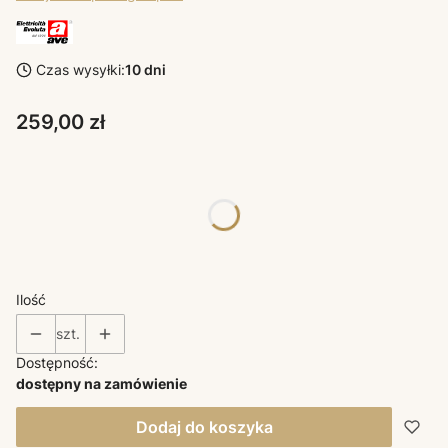
Czas wysyłki:
10 dni
Cena
259,00 zł
Poszczególne warianty mogą różnić się ceną
*
KOLORY AVE OSPRZĘT
Wybierz
Ilość
szt.
Dostępność:
dostępny na zamówienie
Dodaj do koszyka