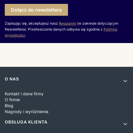
Dołącz do newslettera
Zapisując się, akceptujesz nasz
Regulamin
(w zakresie dotyczącym
Newslettera). Przetwarzanie danych odbywa się zgodnie z
Polityką
prywatności
.
Linki w stopce
O NAS
Kontakt i dane firmy
O firmie
Blog
Nagrody i wyróżnienia
OBSŁUGA KLIENTA