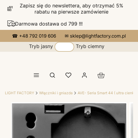
Zapisz się do newslettera, aby otrzymać 5%
rabatu na pierwsze zamówienie
Darmowa dostawa od 799 !!!
☎ +48 792 019 606
✉ sklep@lightfactory.com.pl
Tryb jasny
Tryb ciemny
Produkty w koszy
Otwórz wyszukiwarkę
LIGHT FACTORY
Włączniki i gniazda
AVE- Seria Smart 44 ( ultra cienka 