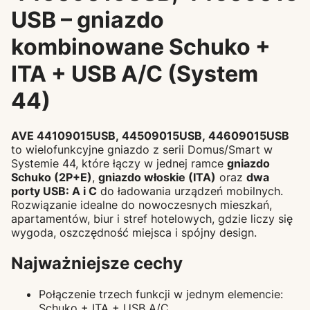
USB – gniazdo
kombinowane Schuko +
ITA + USB A/C (System
44)
AVE 44109015USB, 44509015USB, 44609015USB
to wielofunkcyjne gniazdo z serii Domus/Smart w
Systemie 44, które łączy w jednej ramce
gniazdo
Schuko (2P+E)
,
gniazdo włoskie (ITA)
oraz
dwa
porty USB: A i C
do ładowania urządzeń mobilnych.
Rozwiązanie idealne do nowoczesnych mieszkań,
apartamentów, biur i stref hotelowych, gdzie liczy się
wygoda, oszczędność miejsca i spójny design.
Najważniejsze cechy
Połączenie trzech funkcji w jednym elemencie:
Schuko + ITA + USB A/C