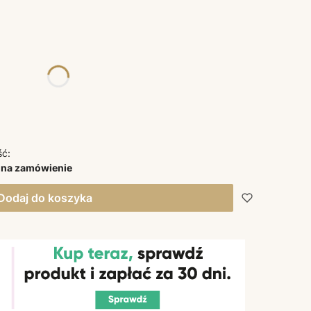
żnić się ceną
ść:
 na zamówienie
Dodaj do koszyka