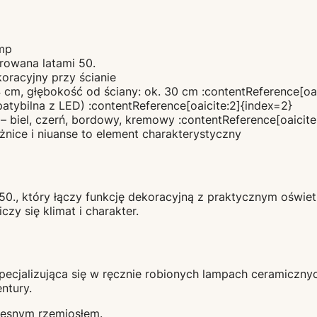
amp
irowana latami 50.
oracyjny przy ścianie
 cm, głębokość od ściany: ok. 30 cm :contentReference[oai
atybilna z LED) :contentReference[oaicite:2]{index=2}
 biel, czerń, bordowy, kremowy :contentReference[oaicite
nice i niuanse to element charakterystyczny
t 50., który łączy funkcję dekoracyjną z praktycznym oświet
czy się klimat i charakter.
pecjalizująca się w ręcznie robionych lampach ceramiczny
ntury.
czesnym rzemiosłem.