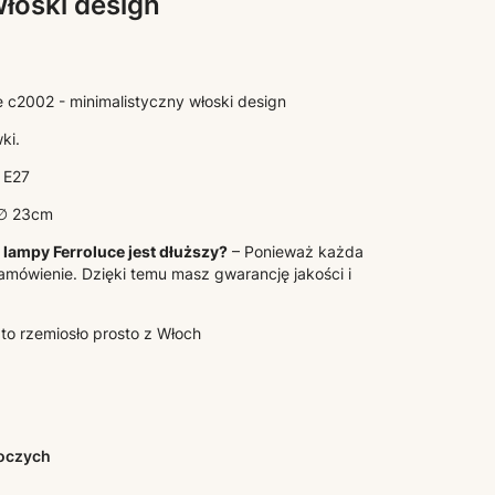
łoski design
e c2002 - minimalistyczny włoski design
ki.
 E27
 ∅ 23cm
lampy Ferroluce jest dłuższy?
– Ponieważ każda
amówienie. Dzięki temu masz gwarancję jakości i
 to rzemiosło prosto z Włoch
boczych