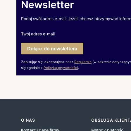
Newsletter
Podaj swój adres e-mail, jeżeli chcesz otrzymywać infor
Twój adres e-mail
Dołącz do newslettera
Zapisując się, akceptujesz nasz
Regulamin
(w zakresie dotyczący
się zgodnie z
Polityką prywatności
.
Linki w stopce
O NAS
OBSŁUGA KLIENT
Kontakt i dane firmy
Metody płatności