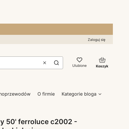
Zaloguj się
Produkty w kos
Wyczyść
Szukaj
Ulubione
Koszyk
zynoprzewodów
O firmie
Kategorie bloga
y 50' ferroluce c2002 -