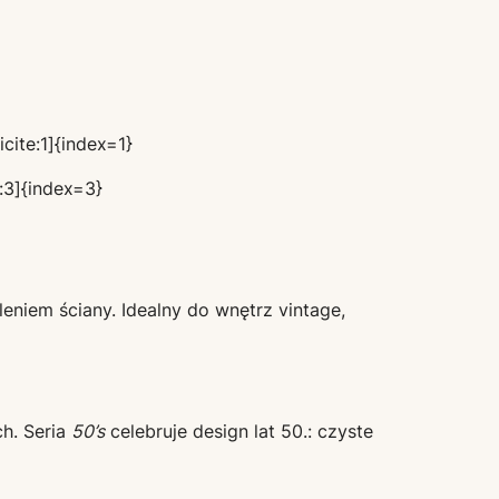
cite:1]{index=1}
:3]{index=3}
leniem ściany. Idealny do wnętrz vintage,
ch. Seria
50’s
celebruje design lat 50.: czyste