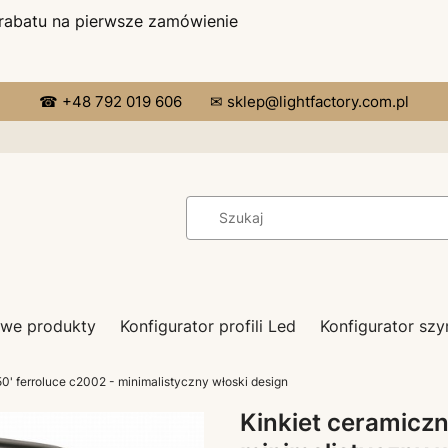
 rabatu na pierwsze zamówienie
☎ +48 792 019 606
✉ sklep@lightfactory.com.pl
we produkty
Konfigurator profili Led
Konfigurator s
0' ferroluce c2002 - minimalistyczny włoski design
Kinkiet ceramiczn