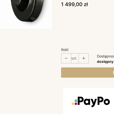
Cena
1 499,00 zł
Poszczególne warianty mogą ró
*
KOLORY
Wybierz
Ilość
Dostępno
szt.
dostępny