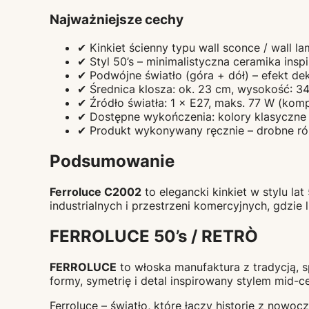
Najważniejsze cechy
✔ Kinkiet ścienny typu wall sconce / wall l
✔ Styl 50’s – minimalistyczna ceramika insp
✔ Podwójne światło (góra + dół) – efekt dek
✔ Średnica klosza: ok. 23 cm, wysokość: 34
✔ Źródło światła: 1 × E27, maks. 77 W (komp
✔ Dostępne wykończenia: kolory klasyczne –
✔ Produkt wykonywany ręcznie – drobne róż
Podsumowanie
Ferroluce C2002
to elegancki kinkiet w stylu la
industrialnych i przestrzeni komercyjnych, gdzie li
FERROLUCE 50’s / RETRÒ
FERROLUCE
to włoska manufaktura z tradycją, s
formy, symetrię i detal inspirowany stylem mid-ce
Ferroluce – światło, które łączy historię z nowo