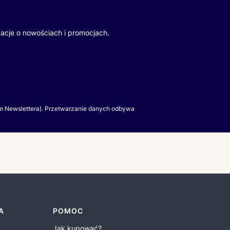
macje o nowościach i promocjach.
m Newslettera). Przetwarzanie danych odbywa
A
POMOC
Jak kupować?