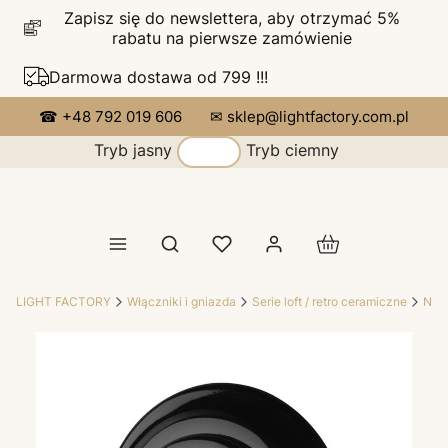
Zapisz się do newslettera, aby otrzymać 5%
rabatu na pierwsze zamówienie
Darmowa dostawa od 799 !!!
☎ +48 792 019 606
✉ sklep@lightfactory.com.pl
Tryb jasny
Tryb ciemny
Produkty w koszy
Otwórz wyszukiwarkę
LIGHT FACTORY
Włączniki i gniazda
Serie loft / retro ceramiczne
Nov