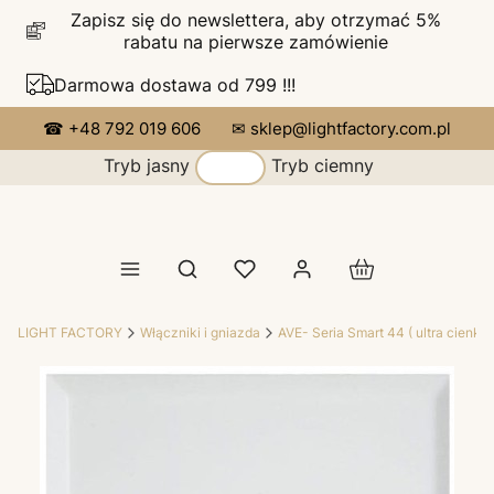
Zapisz się do newslettera, aby otrzymać 5%
rabatu na pierwsze zamówienie
Darmowa dostawa od 799 !!!
☎ +48 792 019 606
✉ sklep@lightfactory.com.pl
Tryb jasny
Tryb ciemny
Produkty w koszy
Otwórz wyszukiwarkę
LIGHT FACTORY
Włączniki i gniazda
AVE- Seria Smart 44 ( ultra cienka 