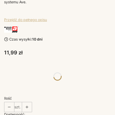
systemu Ave.
Przejdź do pełnego opisu
Czas wysyłki:
10 dni
Cena
11,99 zł
Poszczególne warianty mogą różnić się ceną
*
KOLORY KLAWISZY AVE
Wybierz
Ilość
szt.
Dostępność: