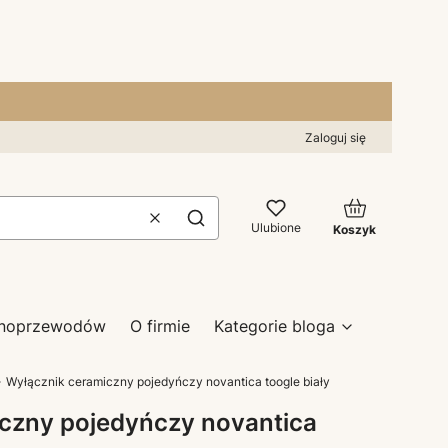
Zaloguj się
Produkty w kos
Wyczyść
Szukaj
Ulubione
Koszyk
zynoprzewodów
O firmie
Kategorie bloga
Wyłącznik ceramiczny pojedyńczy novantica toogle biały
czny pojedyńczy novantica