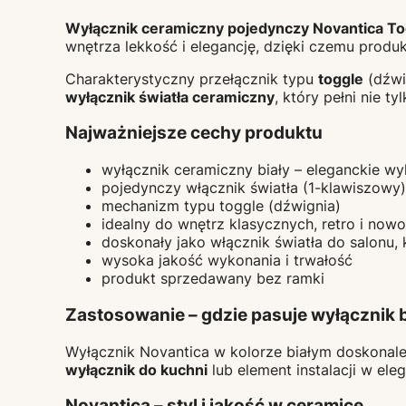
Wyłącznik ceramiczny pojedynczy Novantica Tog
wnętrza lekkość i elegancję, dzięki czemu produ
Charakterystyczny przełącznik typu
toggle
(dźwi
wyłącznik światła ceramiczny
, który pełni nie t
Najważniejsze cechy produktu
wyłącznik ceramiczny biały – eleganckie w
pojedynczy włącznik światła (1-klawiszowy)
mechanizm typu toggle (dźwignia)
idealny do wnętrz klasycznych, retro i now
doskonały jako włącznik światła do salonu, k
wysoka jakość wykonania i trwałość
produkt sprzedawany bez ramki
Zastosowanie – gdzie pasuje wyłącznik b
Wyłącznik Novantica w kolorze białym doskonale
wyłącznik do kuchni
lub element instalacji w ele
Novantica – styl i jakość w ceramice