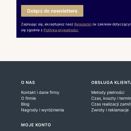
Dołącz do newslettera
Zapisując się, akceptujesz nasz
Regulamin
(w zakresie dotyczący
się zgodnie z
Polityką prywatności
.
Linki w stopce
O NAS
OBSŁUGA KLIENT
Kontakt i dane firmy
Metody płatności
O firmie
Czas, koszty i term
Blog
Czas realizacji zamó
Nagrody i wyróżnienia
Zwroty i reklamacje
MOJE KONTO