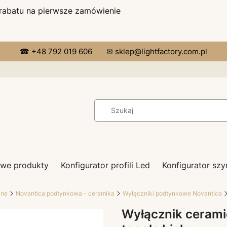
 rabatu na pierwsze zamówienie
☎ +48 792 019 606
✉ sklep@lightfactory.com.pl
we produkty
Konfigurator profili Led
Konfigurator s
zne
Novantica podtynkowa - ceramika
Wyłączniki podtynkowe Novantica
Wyłącznik cerami