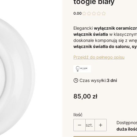
toogle biały
0.00
Elegancki
wyłącznik ceramiczn
włącznik światła
w klasycznym 
doskonale komponują się z wnętr
włącznik światła do salonu, sy
Przejdź do pełnego opisu
Czas wysyłki:
3 dni
Cena
85,00 zł
Ilość
Dostępno
szt.
duża iloś