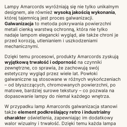
Lampy Amarcords wyróżniają się nie tylko unikalnym
designem, ale również
wysoką jakością wykonania
,
której tajemnicą jest proces galwanizacji.
Galwanizacja
to metoda pokrywania powierzchni
metali cienką warstwą ochronną, która nie tylko
nadaje lampom elegancki wygląd, ale także chroni je
przed korozją, utlenianiem i uszkodzeniami
mechanicznymi.
Dzięki temu procesowi, produkty Amarcords zyskują
wyjątkową trwałość i odporność
na czynniki
zewnętrzne, co sprawia, że zachowują swój
estetyczny wygląd przez wiele lat. Powłoki
galwaniczne są stosowane w różnych wykończeniach
– od błyszczących, chromowanych powierzchni, po
matowe, bardziej surowe tekstury – co pozwala na
dopasowanie lampy do niemal każdego wnętrza.
W przypadku lamp Amarcords galwanizacja stanowi
także
element podkreślający retro i industrialny
charakter
oświetlenia, zapewniając im dodatkowy
walor wizualny i trwałość. Dzięki temu każda lampa