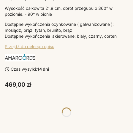
Wysokość całkowita 21,9 cm, obrót przegubu o 360° w
poziomie. - 90° w pionie
Dostępne wykończenia ocynkowane ( galwanizowane ):
mosiądz, brąz, tytan, brunito, brąz
Dostępne wykończenia lakierowane: biały, czarny, corten
Przejdź do pełnego opisu
Czas wysyłki:
14 dni
Cena
469,00 zł
Poszczególne warianty mogą różnić się ceną
*
KOLORY LAMP AMARCORDS
Wybierz