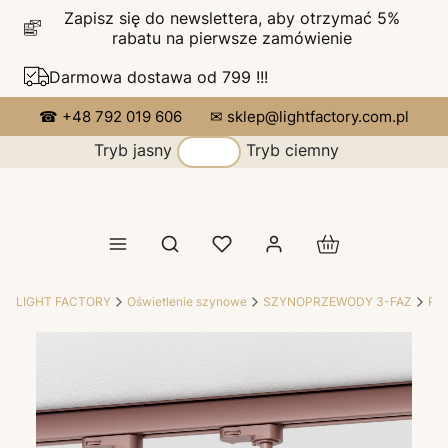
Zapisz się do newslettera, aby otrzymać 5%
rabatu na pierwsze zamówienie
Darmowa dostawa od 799 !!!
☎ +48 792 019 606
✉ sklep@lightfactory.com.pl
Tryb jasny
Tryb ciemny
Produkty w koszy
Otwórz wyszukiwarkę
LIGHT FACTORY
Oświetlenie szynowe
SZYNOPRZEWODY 3-FAZ
RE