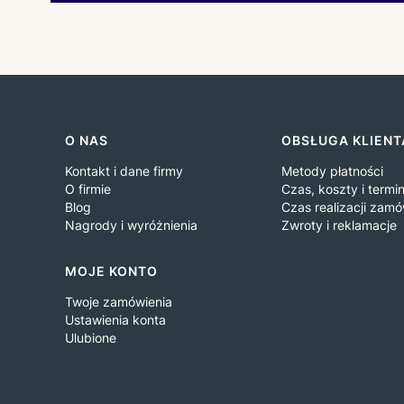
Linki w stopce
O NAS
OBSŁUGA KLIENT
Kontakt i dane firmy
Metody płatności
O firmie
Czas, koszty i term
Blog
Czas realizacji zamó
Nagrody i wyróżnienia
Zwroty i reklamacje
MOJE KONTO
Twoje zamówienia
Ustawienia konta
Ulubione