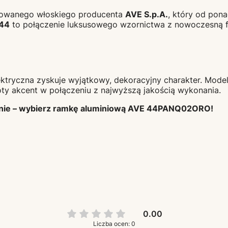
owanego włoskiego producenta
AVE S.p.A.
, który od pona
 44
to połączenie luksusowego wzornictwa z nowoczesną f
ektryczna zyskuje wyjątkowy, dekoracyjny charakter. Mode
oty akcent w połączeniu z najwyższą jakością wykonania.
enie – wybierz ramkę aluminiową AVE 44PANQ02ORO!
0.00
Liczba ocen: 0