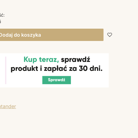
ść:
ć
Dodaj do koszyka