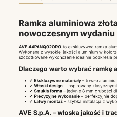
Ramka aluminiowa złota
nowoczesnym wydaniu
AVE 44PANQ02ORO
to ekskluzywna ramka alum
Wykonana z wysokiej jakości aluminium w kolor
szczotkowane wykończenie idealnie podkreśla pr
Dlaczego warto wybrać ramkę 
✔
Ekskluzywne materiały
– trwałe alumini
✔
Włoski design
– inspirowany klasycznymi 
✔
Smukła forma
– jedynie 8 mm grubości dla
✔
Precyzyjne wykonanie
– perfekcyjnie d
✔
Łatwy montaż
– szybka instalacja z wyk
AVE S.p.A. – włoska jakość i tra