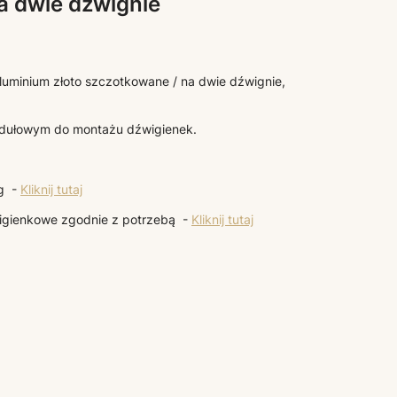
a dwie dźwignie
uminium złoto szczotkowane / na dwie dźwignie,
dułowym do montażu dźwigienek.
g -
Kliknij tutaj
wigienkowe zgodnie z potrzebą -
Kliknij tutaj