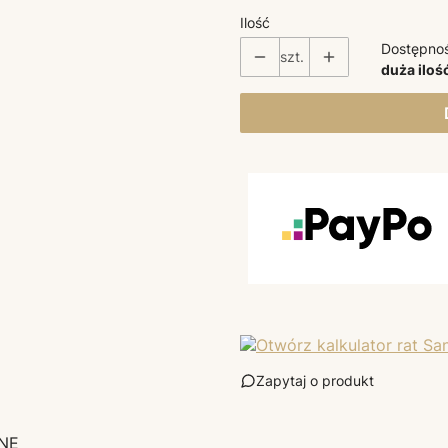
Ilość
Dostępno
szt.
duża iloś
Zapytaj o produkt
NE