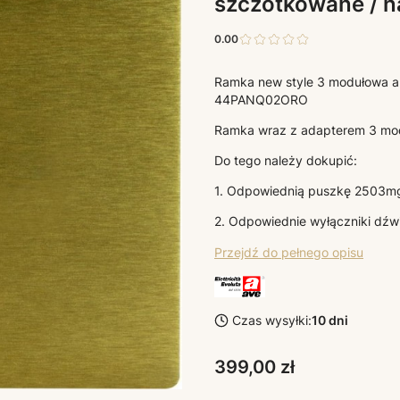
szczotkowane / n
0.00
Ramka new style 3 modułowa al
44PANQ02ORO
Ramka wraz z adapterem 3 mo
Do tego należy dokupić:
1. Odpowiednią puszkę 2503m
2. Odpowiednie wyłączniki dź
Przejdź do pełnego opisu
Czas wysyłki:
10 dni
Cena
399,00 zł