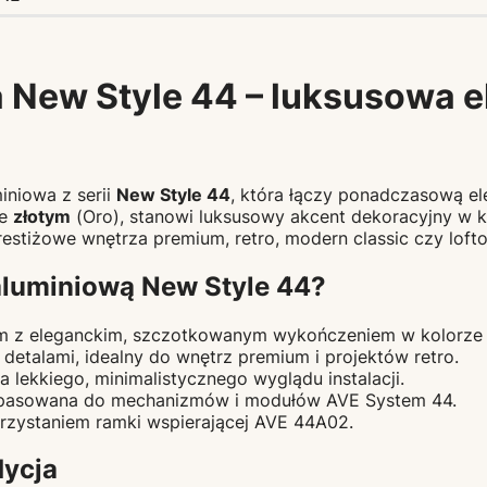
 New Style 44 – luksusowa e
iniowa z serii
New Style 44
, która łączy ponadczasową e
ze
złotym
(Oro), stanowi luksusowy akcent dekoracyjny w każ
estiżowe wnętrza premium, retro, modern classic czy loft
aluminiową New Style 44?
um z eleganckim, szczotkowanym wykończeniem w kolorze 
detalami, idealny do wnętrz premium i projektów retro.
 lekkiego, minimalistycznego wyglądu instalacji.
opasowana do mechanizmów i modułów AVE System 44.
orzystaniem ramki wspierającej AVE 44A02.
dycja