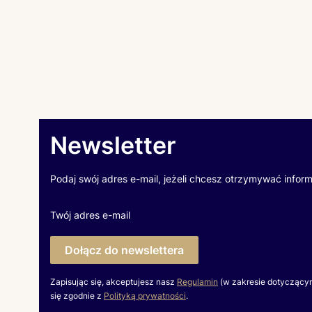
Newsletter
Podaj swój adres e-mail, jeżeli chcesz otrzymywać infor
Twój adres e-mail
Dołącz do newslettera
Zapisując się, akceptujesz nasz
Regulamin
(w zakresie dotyczący
się zgodnie z
Polityką prywatności
.