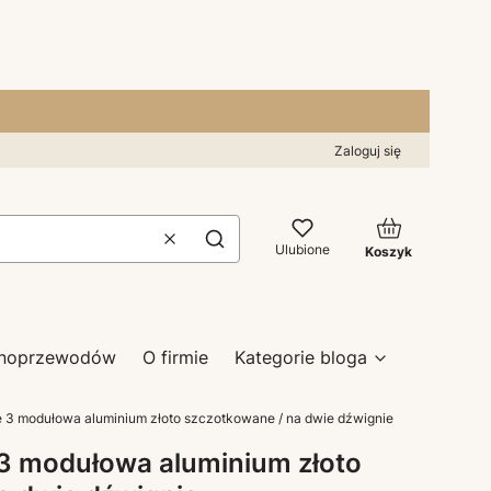
Zaloguj się
Produkty w kos
Wyczyść
Szukaj
Ulubione
Koszyk
zynoprzewodów
O firmie
Kategorie bloga
 3 modułowa aluminium złoto szczotkowane / na dwie dźwignie
3 modułowa aluminium złoto