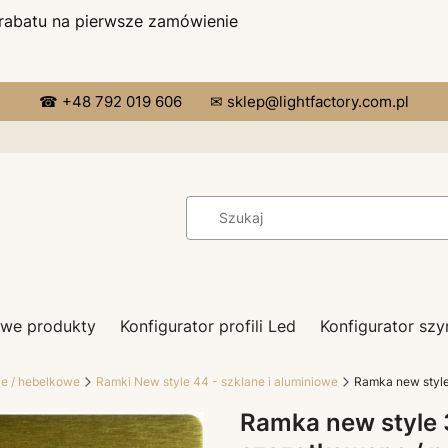
 rabatu na pierwsze zamówienie
☎ +48 792 019 606
✉ sklep@lightfactory.com.pl
we produkty
Konfigurator profili Led
Konfigurator s
we / hebelkowe
Ramki New style 44 - szklane i aluminiowe
Ramka new style
Ramka new style 