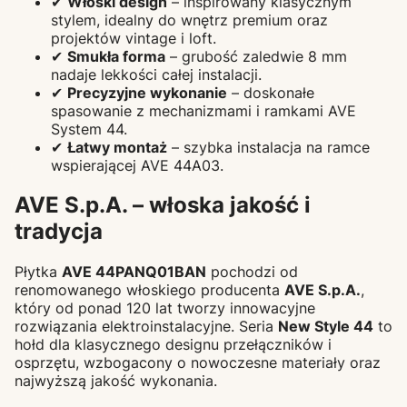
✔
Włoski design
– inspirowany klasycznym
stylem, idealny do wnętrz premium oraz
projektów vintage i loft.
✔
Smukła forma
– grubość zaledwie 8 mm
nadaje lekkości całej instalacji.
✔
Precyzyjne wykonanie
– doskonałe
spasowanie z mechanizmami i ramkami AVE
System 44.
✔
Łatwy montaż
– szybka instalacja na ramce
wspierającej AVE 44A03.
AVE S.p.A. – włoska jakość i
tradycja
Płytka
AVE 44PANQ01BAN
pochodzi od
renomowanego włoskiego producenta
AVE S.p.A.
,
który od ponad 120 lat tworzy innowacyjne
rozwiązania elektroinstalacyjne. Seria
New Style 44
to
hołd dla klasycznego designu przełączników i
osprzętu, wzbogacony o nowoczesne materiały oraz
najwyższą jakość wykonania.