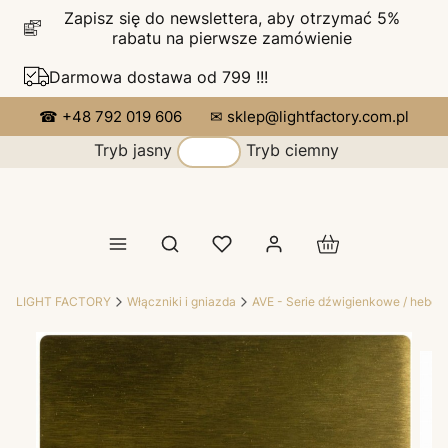
Zapisz się do newslettera, aby otrzymać 5%
rabatu na pierwsze zamówienie
Darmowa dostawa od 799 !!!
☎ +48 792 019 606
✉ sklep@lightfactory.com.pl
Tryb jasny
Tryb ciemny
Produkty w koszy
Otwórz wyszukiwarkę
LIGHT FACTORY
Włączniki i gniazda
AVE - Serie dźwigienkowe / hebel