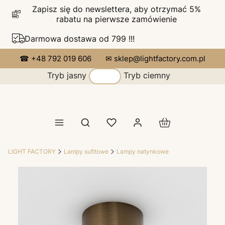
Zapisz się do newslettera, aby otrzymać 5%
rabatu na pierwsze zamówienie
Darmowa dostawa od 799 !!!
☎ +48 792 019 606
✉ sklep@lightfactory.com.pl
Tryb jasny
Tryb ciemny
Produkty w koszy
Otwórz wyszukiwarkę
LIGHT FACTORY
Lampy sufitowe
Lampy natynkowe