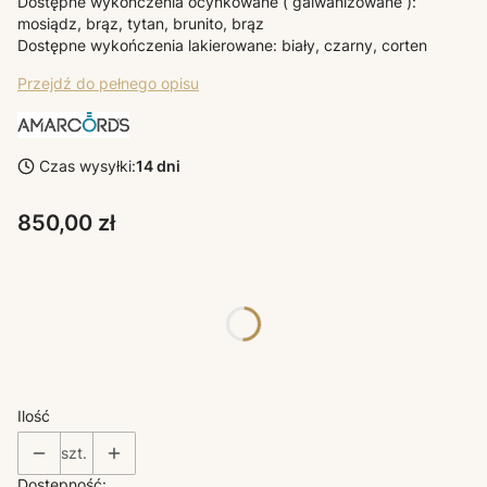
Dostępne wykończenia ocynkowane ( galwanizowane ):
mosiądz, brąz, tytan, brunito, brąz
Dostępne wykończenia lakierowane: biały, czarny, corten
Przejdź do pełnego opisu
Czas wysyłki:
14 dni
Cena
850,00 zł
Poszczególne warianty mogą różnić się ceną
*
KOLORY LAMP AMARCORDS
Wybierz
Ilość
szt.
Dostępność: