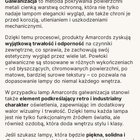
Galwanizacja
to metoda pokrywania powierzchni
metali cienką warstwą ochronną, która nie tylko
nadaje lampom elegancki wygląd, ale także chroni je
przed korozją, utlenianiem i uszkodzeniami
mechanicznymi.
Dzięki temu procesowi, produkty Amarcords zyskują
wyjątkową trwałość i odporność
na czynniki
zewnętrzne, co sprawia, że zachowują swój
estetyczny wygląd przez wiele lat. Powłoki
galwaniczne są stosowane w różnych wykończeniach
– od błyszczących, chromowanych powierzchni, po
matowe, bardziej surowe tekstury – co pozwala na
dopasowanie lampy do niemal każdego wnętrza.
W przypadku lamp Amarcords galwanizacja stanowi
także
element podkreślający retro i industrialny
charakter
oświetlenia, zapewniając im dodatkowy
walor wizualny i trwałość. Dzięki temu każda lampa
jest nie tylko funkcjonalnym źródłem światła, ale
również ozdobą, która doda wnętrzu stylu i klasy.
Jeśli szukasz lampy, która będzie
piękna, solidna i