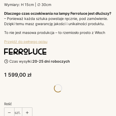
Wymiary: H 15cm | ∅ 30cm
Dlaczego czas oczekiwania na lampy Ferroluce jest dłuższy?
– Ponieważ każda sztuka powstaje ręcznie, pod zamówienie.
Dzięki temu masz gwarancję jakości i unikalności produktu.
To nie jest masowa produkcja – to rzemiosło prosto z Włoch
Przejdź do pełnego opisu
Czas wysyłki:
20-25 dni roboczych
Cena
1 599,00 zł
Poszczególne warianty mogą różnić się ceną
Ilość
szt.