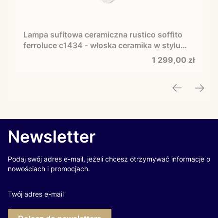
Lampa sufitowa ceramiczna rustico soffito
ferroluce c1434 - włoska ceramika w stylu
retro
Cena
1 299,00 zł
Newsletter
Podaj swój adres e-mail, jeżeli chcesz otrzymywać informacje o
nowościach i promocjach.
Twój adres e-mail