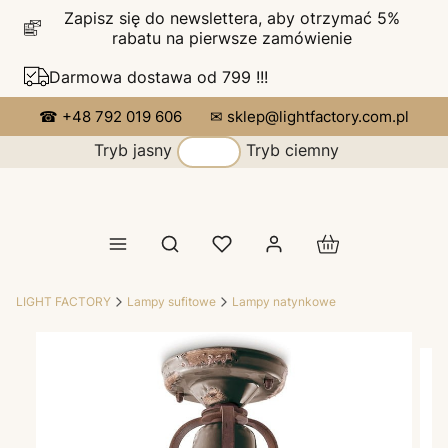
Zapisz się do newslettera, aby otrzymać 5%
rabatu na pierwsze zamówienie
Darmowa dostawa od 799 !!!
☎ +48 792 019 606
✉ sklep@lightfactory.com.pl
Tryb jasny
Tryb ciemny
Produkty w koszy
Otwórz wyszukiwarkę
LIGHT FACTORY
Lampy sufitowe
Lampy natynkowe