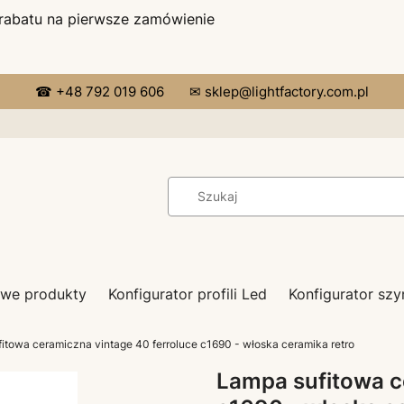
 rabatu na pierwsze zamówienie
☎ +48 792 019 606
✉ sklep@lightfactory.com.pl
we produkty
Konfigurator profili Led
Konfigurator s
itowa ceramiczna vintage 40 ferroluce c1690 - włoska ceramika retro
Lampa sufitowa c