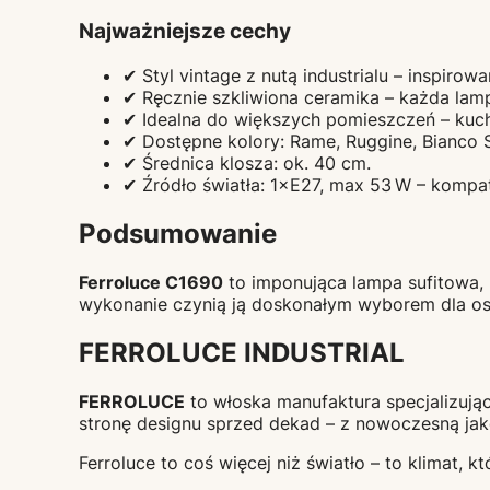
Najważniejsze cechy
✔ Styl vintage z nutą industrialu – inspir
✔ Ręcznie szkliwiona ceramika – każda lamp
✔ Idealna do większych pomieszczeń – kuchni
✔ Dostępne kolory: Rame, Ruggine, Bianco 
✔ Średnica klosza: ok. 40 cm.
✔ Źródło światła: 1×E27, max 53 W – kompa
Podsumowanie
Ferroluce C1690
to imponująca lampa sufitowa, 
wykonanie czynią ją doskonałym wyborem dla os
FERROLUCE INDUSTRIAL
FERROLUCE
to włoska manufaktura specjalizują
stronę designu sprzed dekad – z nowoczesną ja
Ferroluce to coś więcej niż światło – to klimat, k