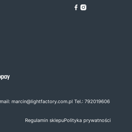
mail:
marcin@lightfactory.com.pl
Tel.:
792019606
Regulamin sklepu
Polityka prywatności