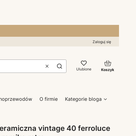
Zaloguj się
Produkty w kos
Wyczyść
Szukaj
Ulubione
Koszyk
zynoprzewodów
O firmie
Kategorie bloga
eramiczna vintage 40 ferroluce