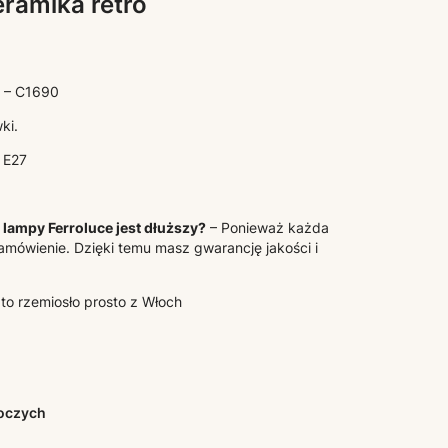
eramika retro
 – C1690
ki.
 E27
lampy Ferroluce jest dłuższy?
– Ponieważ każda
amówienie. Dzięki temu masz gwarancję jakości i
 to rzemiosło prosto z Włoch
boczych