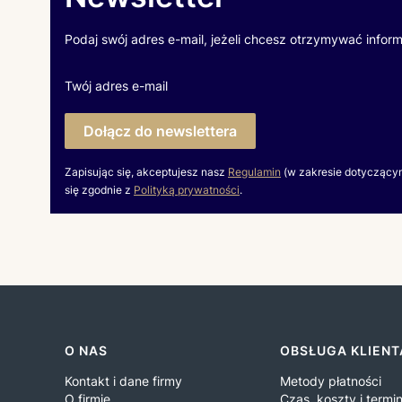
Podaj swój adres e-mail, jeżeli chcesz otrzymywać infor
Twój adres e-mail
Dołącz do newslettera
Zapisując się, akceptujesz nasz
Regulamin
(w zakresie dotyczący
się zgodnie z
Polityką prywatności
.
Linki w stopce
O NAS
OBSŁUGA KLIENT
Kontakt i dane firmy
Metody płatności
O firmie
Czas, koszty i term