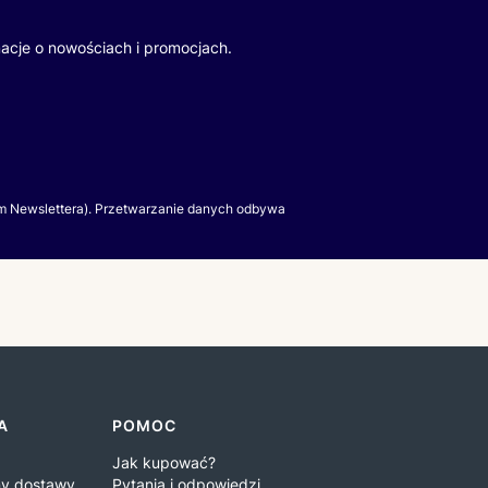
macje o nowościach i promocjach.
m Newslettera). Przetwarzanie danych odbywa
A
POMOC
Jak kupować?
iny dostawy
Pytania i odpowiedzi