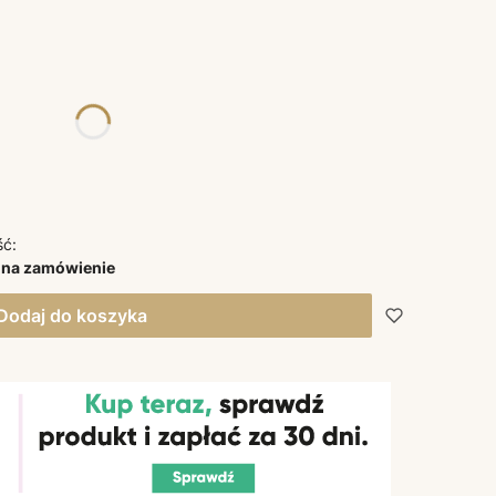
żnić się ceną
ść:
 na zamówienie
Dodaj do koszyka