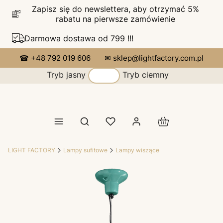
Zapisz się do newslettera, aby otrzymać 5%
rabatu na pierwsze zamówienie
Darmowa dostawa od 799 !!!
☎ +48 792 019 606
✉ sklep@lightfactory.com.pl
Tryb jasny
Tryb ciemny
Produkty w koszy
Otwórz wyszukiwarkę
LIGHT FACTORY
Lampy sufitowe
Lampy wiszące