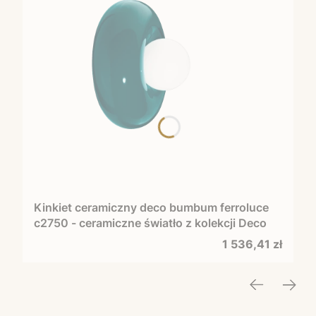
Kinkiet ceramiczny deco bumbum ferroluce
c2750 - ceramiczne światło z kolekcji Deco
Cena
1 536,41 zł