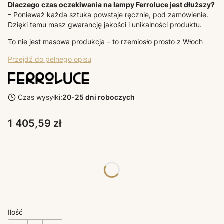
Dlaczego czas oczekiwania na lampy Ferroluce jest dłuższy?
– Ponieważ każda sztuka powstaje ręcznie, pod zamówienie.
Dzięki temu masz gwarancję jakości i unikalności produktu.
To nie jest masowa produkcja – to rzemiosło prosto z Włoch
Przejdź do pełnego opisu
Czas wysyłki:
20-25 dni roboczych
Cena
1 405,59 zł
Poszczególne warianty mogą różnić się ceną
*
KOLORY DECO
Wybierz
Ilość