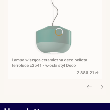
Lampa wisząca ceramiczna deco bellota
ferroluce c2541 - włoski styl Deco
Cena
2 886,21 zł