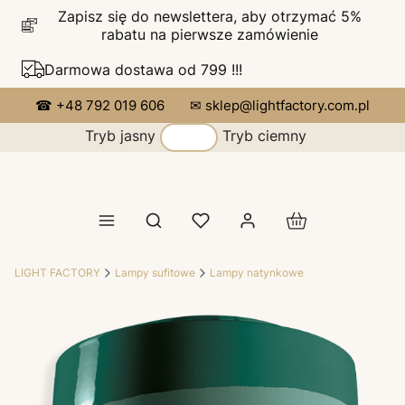
Zapisz się do newslettera, aby otrzymać 5%
rabatu na pierwsze zamówienie
Darmowa dostawa od 799 !!!
☎ +48 792 019 606
✉ sklep@lightfactory.com.pl
Tryb jasny
Tryb ciemny
Produkty w koszy
Otwórz wyszukiwarkę
LIGHT FACTORY
Lampy sufitowe
Lampy natynkowe