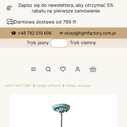
Zapisz się do newslettera, aby otrzymać 5%
rabatu na pierwsze zamówienie
Darmowa dostawa od 799 !!!
☎ +48 792 019 606
✉ sklep@lightfactory.com.pl
Tryb jasny
Tryb ciemny
Produkty w koszy
Otwórz wyszukiwarkę
LIGHT FACTORY
Lampy sufitowe
Lampy wiszące