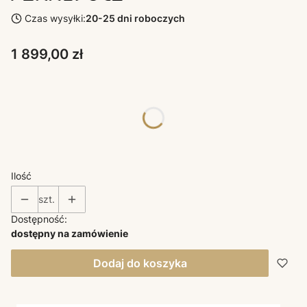
Czas wysyłki:
20-25 dni roboczych
Cena
1 899,00 zł
Poszczególne warianty mogą różnić się ceną
*
KOLORY FERROLUCE RETRO
Wybierz
Ilość
szt.
Dostępność:
dostępny na zamówienie
Dodaj do koszyka