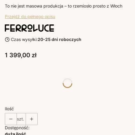
To nie jest masowa produkcja – to rzemiosło prosto z Włoch
Przejdź do pełnego opisu
Czas wysyłki:
20-25 dni roboczych
Cena
1 399,00 zł
Poszczególne warianty mogą różnić się ceną
*
KOLORY
Wybierz
Ilość
szt.
Dostępność:
duża ilość