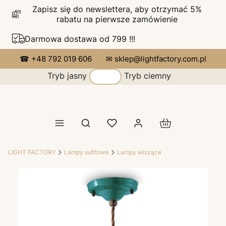
Zapisz się do newslettera, aby otrzymać 5%
rabatu na pierwsze zamówienie
Darmowa dostawa od 799 !!!
☎ +48 792 019 606
✉ sklep@lightfactory.com.pl
Tryb jasny
Tryb ciemny
Produkty w koszy
Otwórz wyszukiwarkę
LIGHT FACTORY
Lampy sufitowe
Lampy wiszące