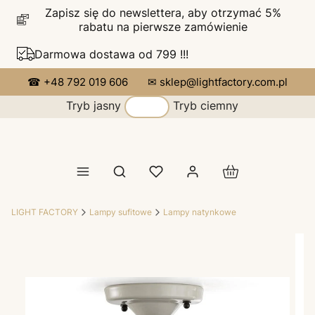
Zapisz się do newslettera, aby otrzymać 5%
rabatu na pierwsze zamówienie
Darmowa dostawa od 799 !!!
☎ +48 792 019 606
✉ sklep@lightfactory.com.pl
Tryb jasny
Tryb ciemny
Produkty w koszy
Otwórz wyszukiwarkę
LIGHT FACTORY
Lampy sufitowe
Lampy natynkowe