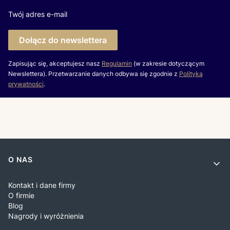
Twój adres e-mail
Dołącz do newslettera
Zapisując się, akceptujesz nasz
Regulamin
(w zakresie dotyczącym
Newslettera). Przetwarzanie danych odbywa się zgodnie z
Polityką
prywatności
.
Linki w stopce
O NAS
Kontakt i dane firmy
O firmie
Blog
Nagrody i wyróżnienia