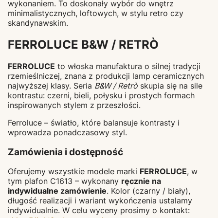
wykonaniem. To doskonały wybór do wnętrz
minimalistycznych, loftowych, w stylu retro czy
skandynawskim.
FERROLUCE B&W / RETRÒ
FERROLUCE
to włoska manufaktura o silnej tradycji
rzemieślniczej, znana z produkcji lamp ceramicznych
najwyższej klasy. Seria
B&W / Retrò
skupia się na sile
kontrastu: czerni, bieli, połysku i prostych formach
inspirowanych stylem z przeszłości.
Ferroluce – światło, które balansuje kontrasty i
wprowadza ponadczasowy styl.
Zamówienia i dostępność
Oferujemy wszystkie modele marki
FERROLUCE
, w
tym plafon C1613 – wykonany
ręcznie na
indywidualne zamówienie
. Kolor (czarny / biały),
długość realizacji i wariant wykończenia ustalamy
indywidualnie. W celu wyceny prosimy o kontakt: