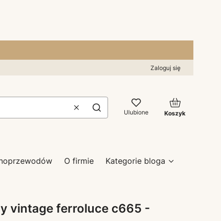
Zaloguj się
Produkty w kos
Wyczyść
Szukaj
Ulubione
Koszyk
zynoprzewodów
O firmie
Kategorie bloga
y vintage ferroluce c665 -