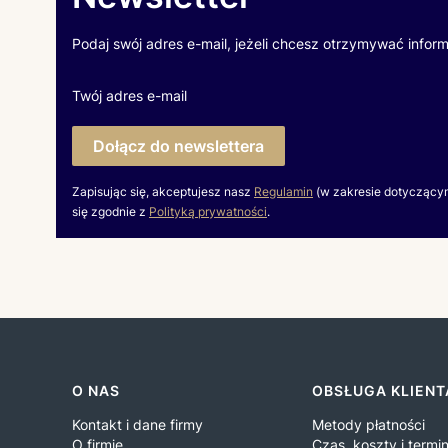
Podaj swój adres e-mail, jeżeli chcesz otrzymywać infor
Twój adres e-mail
Dołącz do newslettera
Zapisując się, akceptujesz nasz
Regulamin
(w zakresie dotyczący
się zgodnie z
Polityką prywatności
.
Linki w stopce
O NAS
OBSŁUGA KLIENT
Kontakt i dane firmy
Metody płatności
O firmie
Czas, koszty i term