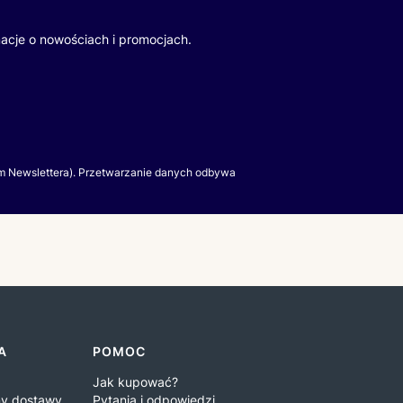
macje o nowościach i promocjach.
m Newslettera). Przetwarzanie danych odbywa
A
POMOC
Jak kupować?
iny dostawy
Pytania i odpowiedzi