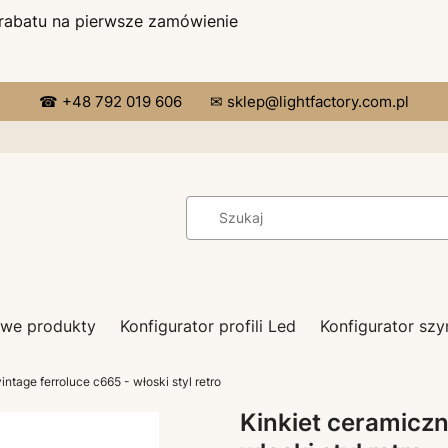
 rabatu na pierwsze zamówienie
☎ +48 792 019 606
✉ sklep@lightfactory.com.pl
we produkty
Konfigurator profili Led
Konfigurator s
intage ferroluce c665 - włoski styl retro
Kinkiet ceramiczn