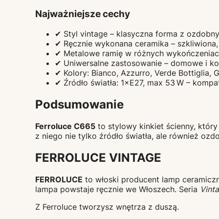
Najważniejsze cechy
✔ Styl vintage – klasyczna forma z ozdob
✔ Ręcznie wykonana ceramika – szkliwiona, 
✔ Metalowe ramię w różnych wykończeniach 
✔ Uniwersalne zastosowanie – domowe i kom
✔ Kolory: Bianco, Azzurro, Verde Bottiglia, G
✔ Źródło światła: 1×E27, max 53 W – kompat
Podsumowanie
Ferroluce C665
to stylowy kinkiet ścienny, któ
z niego nie tylko źródło światła, ale również ozd
FERROLUCE VINTAGE
FERROLUCE
to włoski producent lamp ceramiczny
lampa powstaje ręcznie we Włoszech. Seria
Vint
Z Ferroluce tworzysz wnętrza z duszą.