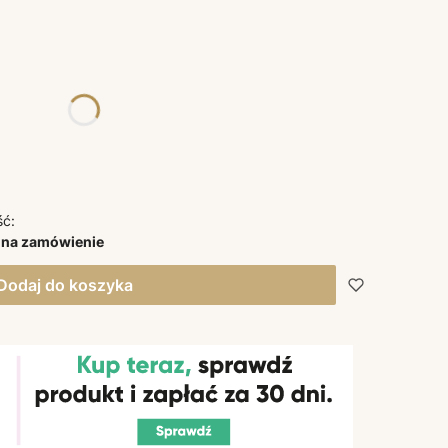
żnić się ceną
ść:
 na zamówienie
Dodaj do koszyka