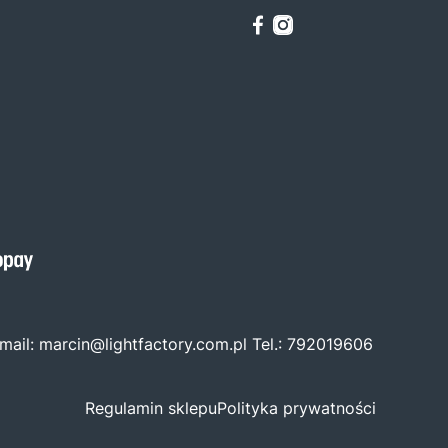
mail:
marcin@lightfactory.com.pl
Tel.:
792019606
Regulamin sklepu
Polityka prywatności