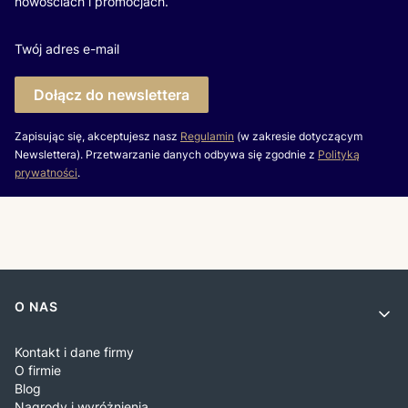
nowościach i promocjach.
Twój adres e-mail
Dołącz do newslettera
Zapisując się, akceptujesz nasz
Regulamin
(w zakresie dotyczącym
Newslettera). Przetwarzanie danych odbywa się zgodnie z
Polityką
prywatności
.
Linki w stopce
O NAS
Kontakt i dane firmy
O firmie
Blog
Nagrody i wyróżnienia