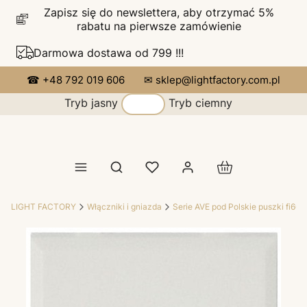
Zapisz się do newslettera, aby otrzymać 5%
rabatu na pierwsze zamówienie
Darmowa dostawa od 799 !!!
☎ +48 792 019 606
✉ sklep@lightfactory.com.pl
Tryb jasny
Tryb ciemny
Produkty w koszy
Otwórz wyszukiwarkę
LIGHT FACTORY
Włączniki i gniazda
Serie AVE pod Polskie puszki fi60