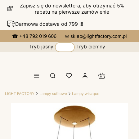
Zapisz się do newslettera, aby otrzymać 5%
rabatu na pierwsze zamówienie
Darmowa dostawa od 799 !!!
☎ +48 792 019 606
✉ sklep@lightfactory.com.pl
Tryb jasny
Tryb ciemny
Produkty w koszy
Otwórz wyszukiwarkę
LIGHT FACTORY
Lampy sufitowe
Lampy wiszące