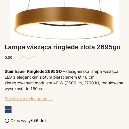
Lampa wisząca ringlede złota 2695go
0.00
Steinhauer Ringlede 2695GO
– designerska lampa wisząca
LED z eleganckim złotym pierścieniem Ø 48 cm i
zintegrowanym modułem 40 W (3600 lm, 2700 K), regulowana
wysokość do 160 cm.
Przejdź do pełnego opisu
Czas wysyłki:
5 dni