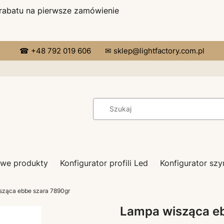
 rabatu na pierwsze zamówienie
☎ +48 792 019 606
✉ sklep@lightfactory.com.pl
we produkty
Konfigurator profili Led
Konfigurator s
sząca ebbe szara 7890gr
Lampa wisząca e