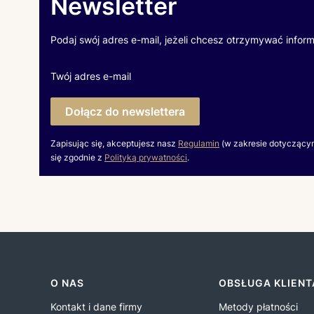
Newsletter
Podaj swój adres e-mail, jeżeli chcesz otrzymywać infor
Twój adres e-mail
Dołącz do newslettera
Zapisując się, akceptujesz nasz
Regulamin
(w zakresie dotyczący
się zgodnie z
Polityką prywatności
.
Linki w stopce
O NAS
OBSŁUGA KLIENT
Kontakt i dane firmy
Metody płatności