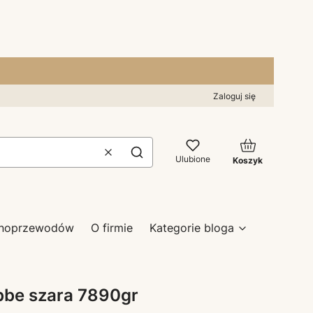
Zaloguj się
Produkty w kos
Wyczyść
Szukaj
Ulubione
Koszyk
zynoprzewodów
O firmie
Kategorie bloga
bbe szara 7890gr