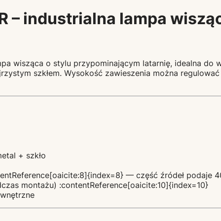
– industrialna lampa wisząc
pa wisząca o stylu przypominającym latarnię, idealna do wn
rzejrzystym szkłem. Wysokość zawieszenia można regulowa
etal + szkło
ntReference[oaicite:8]{index=8} — część źródeł podaje 40
czas montażu) :contentReference[oaicite:10]{index=10}
wnętrzne