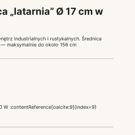
a „latarnia” Ø 17 cm w
ętrz industrialnych i rustykalnych. Średnica
ć — maksymalnie do około 156 cm
 W :contentReference[oaicite:9]{index=9}