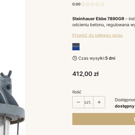
0.00
Steinhauer Ebbe 7890GR
– ind
odcieniu betonu, regulowana w
Przejdź do pełnego opisu
Czas wysyłki:
5 dni
Cena
412,00 zł
Ilość
Dostępno
szt.
dostępny