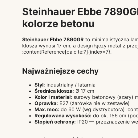
Steinhauer Ebbe 7890GR 
kolorze betonu
Steinhauer Ebbe 7890GR
to minimalistyczna lam
klosza wynosi 17 cm, a design łączy metal z p
:contentReference[oaicite:7]{index=7}.
Najważniejsze cechy
Styl:
industrialny / latarnia
Średnica klosza:
Ø 17 cm
Kolor i materiał:
surowy betonowy (szary) m
Oprawka:
E27 (żarówka nie w zestawie)
Max. moc:
do 60 W (wg dystrybutora) :conte
Regulowana wysokość:
do ok. 156 cm (pod
Stopień ochrony:
IP20 — przeznaczenie we