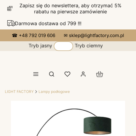
Zapisz się do newslettera, aby otrzymać 5%
rabatu na pierwsze zamówienie
Darmowa dostawa od 799 !!!
☎ +48 792 019 606
✉ sklep@lightfactory.com.pl
Tryb jasny
Tryb ciemny
Produkty w koszy
Otwórz wyszukiwarkę
LIGHT FACTORY
Lampy podłogowe