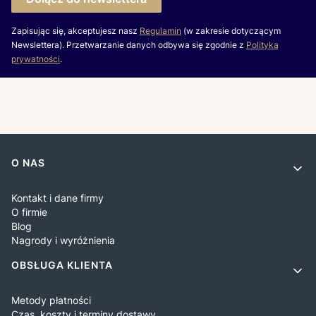
Zapisując się, akceptujesz nasz
Regulamin
(w zakresie dotyczącym
Newslettera). Przetwarzanie danych odbywa się zgodnie z
Polityką
prywatności
.
Linki w stopce
O NAS
Kontakt i dane firmy
O firmie
Blog
Nagrody i wyróżnienia
OBSŁUGA KLIENTA
Metody płatności
Czas, koszty i terminy dostawy