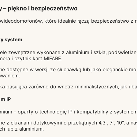
 – piękno i bezpieczeństwo
ie wideodomofonów, które idealnie łączą bezpieczeństwo 
wy system
e zewnętrzne wykonane z aluminium i szkła, podświetlane
era i czytnik kart MIFARE.
e dostępne w wersji ze słuchawką lub jako eleganckie moni
owaniem.
ka pasująca zarówno do wnętrz minimalistycznych, jak i ba
em IP
mium – oparty o technologię IP i kompatybilny z systeme
e z ekranami dotykowymi o przekątnych 4,3", 7", 10", a n
ch lub z aluminium.