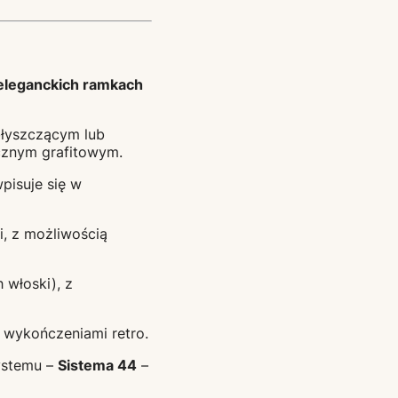
eleganckich ramkach
błyszczącym lub
cznym grafitowym.
pisuje się w
i, z możliwością
 włoski), z
i wykończeniami retro.
ystemu –
Sistema 44
–