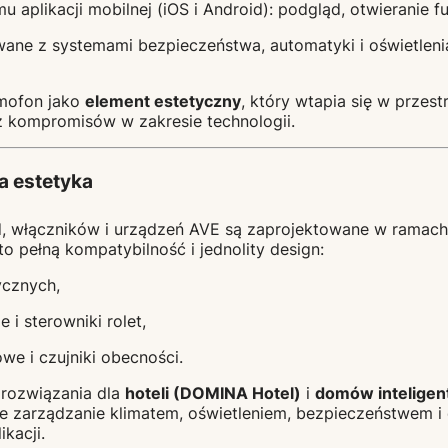
 aplikacji mobilnej (iOS i Android): podgląd, otwieranie f
wane z systemami bezpieczeństwa, automatyki i oświetleni
mofon jako
element estetyczny
, który wtapia się w przes
z kompromisów w zakresie technologii.
a estetyka
zd, włączników i urządzeń AVE są zaprojektowane w ramac
to pełną kompatybilność i jednolity design:
ycznych,
 i sterowniki rolet,
we i czujniki obecności.
 rozwiązania dla
hoteli (DOMINA Hotel)
i
domów intelige
e zarządzanie klimatem, oświetleniem, bezpieczeństwem 
ikacji.