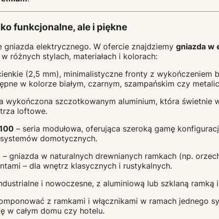
lko funkcjonalne, ale i piękne
ie gniazda elektrycznego. W ofercie znajdziemy
gniazda w 
 różnych stylach, materiałach i kolorach:
cienkie (2,5 mm), minimalistyczne fronty z wykończeniem 
ępne w kolorze białym, czarnym, szampańskim czy metali
ia wykończona szczotkowanym aluminium, która świetnie w
rza loftowe.
100
– seria modułowa, oferująca szeroką gamę konfiguracj
 systemów domotycznych.
4
– gniazda w naturalnych drewnianych ramkach (np. orzech
tami – dla wnętrz klasycznych i rustykalnych.
ndustrialne i nowoczesne, z aluminiową lub szklaną ramką 
omponować z ramkami i włącznikami w ramach jednego s
kę w całym domu czy hotelu.