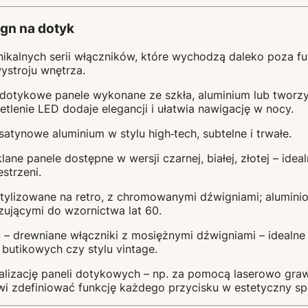
ign na dotyk
nikalnych serii włączników, które wychodzą daleko poza f
wystroju wnętrza.
dotykowe panele wykonane ze szkła, aluminium lub tworzy
etlenie LED dodaje elegancji i ułatwia nawigację w nocy.
satynowe aluminium w stylu high‑tech, subtelne i trwałe.
lane panele dostępne w wersji czarnej, białej, złotej – id
strzeni.
tylizowane na retro, z chromowanymi dźwigniami; aluminio
zującymi do wzornictwa lat 60.
4
– drewniane włączniki z mosiężnymi dźwigniami – idealne
i butikowych czy stylu vintage.
alizację paneli dotykowych – np. za pomocą laserowo gra
i zdefiniować funkcję każdego przycisku w estetyczny s