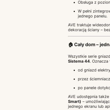
Obsługa z poziomu
W pełni zintegro
jednego panelu.
AVE traktuje wideodo
dekoracją ściany – be
🏠 Cały dom – jedn
Wszystkie serie gnia
Sistema 44
. Oznacza 
od gniazd elektr
przez ściemniacze
po panele dotyko
AVE udostępnia także
Smart)
– umożliwiając
jednego ekranu lub apl