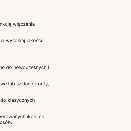
unkcję włączania
w wysokiej jakości.
ealne do nowoczesnych i
we lub szklane fronty,
 do klasycznych
werowanych ikon, co
posób.