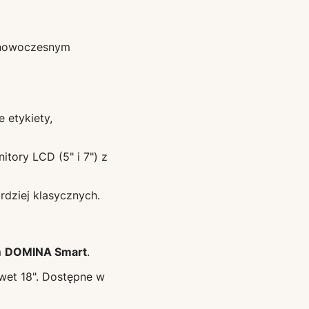
z nowoczesnym
 etykiety,
tory LCD (5" i 7") z
rdziej klasycznych.
m
DOMINA Smart
.
awet 18". Dostępne w