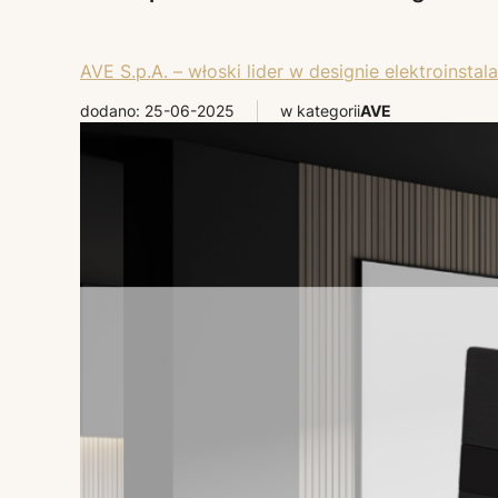
AVE S.p.A. – włoski lider w designie elektroinstal
dodano: 25-06-2025
w kategorii
AVE