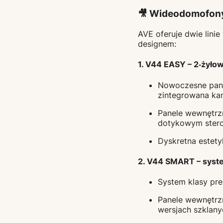
🎥 Wideodomofony
AVE oferuje dwie lin
designem:
1.
V44 EASY
– 2‑żyło
Nowoczesne panel
zintegrowana kam
Panele wewnętrzn
dotykowym ster
Dyskretna estety
2.
V44 SMART
– syst
System klasy pre
Panele wewnętrzn
wersjach szklany