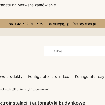
 rabatu na pierwsze zamówienie
☎ +48 792 019 606
✉ sklep@lightfactory.com.pl
we produkty
Konfigurator profili Led
Konfigurator s
ktroinstalacji i automatyki budynkowej
ektroinstalacji i automatyki budynkowej