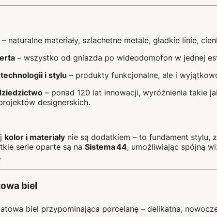
– naturalne materiały, szlachetne metale, gładkie linie, cienk
erta
– wszystko od gniazda po wideodomofon w jednej es
chnologii i stylu
– produkty funkcjonalne, ale i wyjątkow
dziedzictwo
– ponad 120 lat innowacji, wyróżnienia takie 
 projektów designerskich.
ej
kolor i materiały
nie są dodatkiem – to fundament stylu, z
tkie serie oparte są na
Sistema 44
, umożliwiając spójną wi
.
towa biel
matowa biel przypominająca porcelanę – delikatna, nowocze