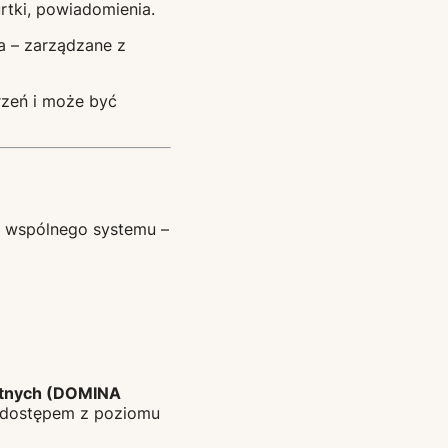
urtki, powiadomienia.
a – zarządzane z
trzeń i może być
h wspólnego systemu –
ntnych (DOMINA
i dostępem z poziomu