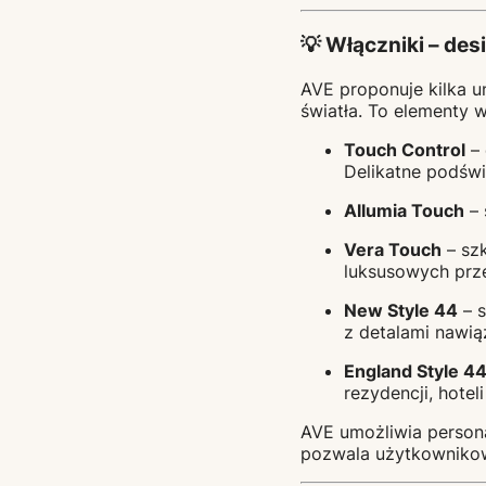
💡 Włączniki – des
AVE proponuje kilka u
światła. To elementy 
Touch Control
– 
Delikatne podświ
Allumia Touch
– 
Vera Touch
– szk
luksusowych prze
New Style 44
– s
z detalami nawią
England Style 4
rezydencji, hotel
AVE umożliwia person
pozwala użytkownikow