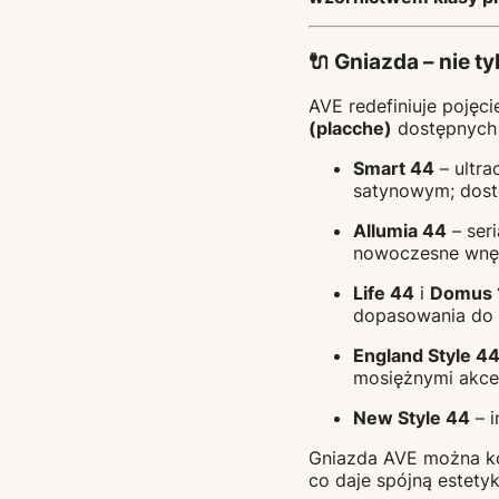
🔌 Gniazda – nie ty
AVE redefiniuje pojęc
(placche)
dostępnych w
Smart 44
– ultra
satynowym; dost
Allumia 44
– ser
nowoczesne wnęt
Life 44
i
Domus 
dopasowania do
England Style 4
mosiężnymi akcen
New Style 44
– i
Gniazda AVE można k
co daje spójną estety