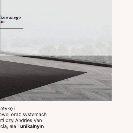
etykę i
kowej oraz systemach
nti czy Andries Van
ią, ale i
unikalnym