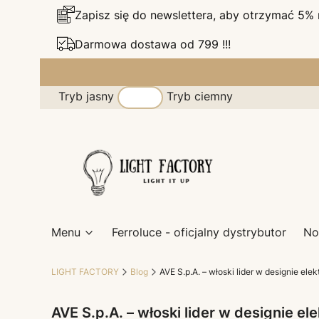
Zapisz się do newslettera, aby otrzymać 5%
Darmowa dostawa od 799 !!!
Tryb jasny
Tryb ciemny
Menu
Ferroluce - oficjalny dystrybutor
No
LIGHT FACTORY
Blog
AVE S.p.A. – włoski lider w designie ele
AVE S.p.A. – włoski lider w designie el