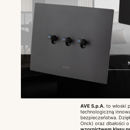
AVE S.p.A.
to włoski p
technologiczną innow
bezpieczeństwa. Dzięk
Onck) oraz dbałości o 
wzornictwem klasy 