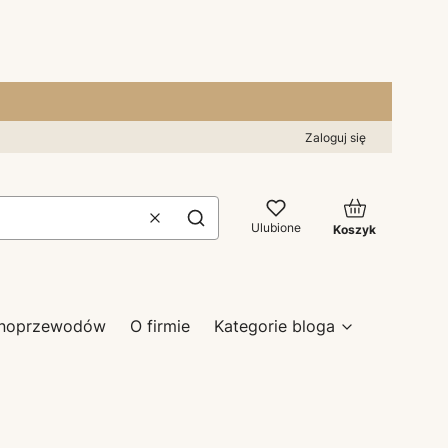
Zaloguj się
Produkty w kos
Wyczyść
Szukaj
Ulubione
Koszyk
zynoprzewodów
O firmie
Kategorie bloga