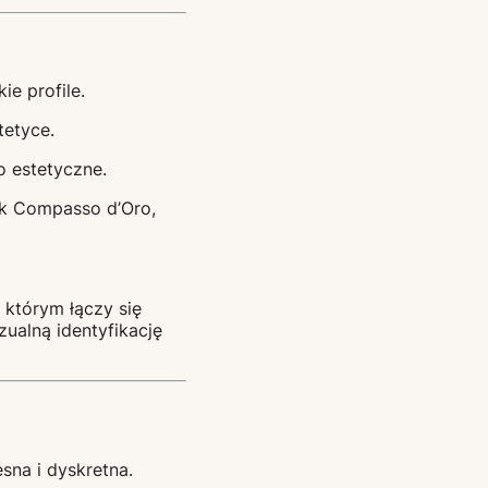
ie profile.
tetyce.
o estetyczne.
jak Compasso d’Oro,
 którym łączy się
zualną identyfikację
sna i dyskretna.