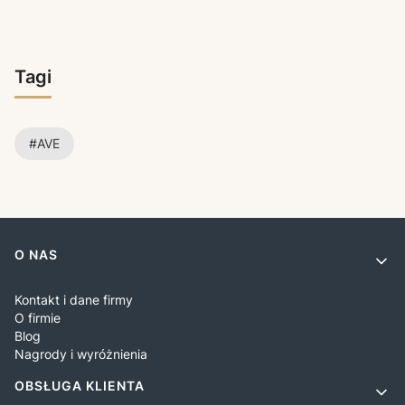
Tagi
#AVE
Linki w stopce
O NAS
Kontakt i dane firmy
O firmie
Blog
Nagrody i wyróżnienia
OBSŁUGA KLIENTA