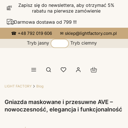
Zapisz się do newslettera, aby otrzymać 5%
rabatu na pierwsze zamówienie
Darmowa dostawa od 799 !!!
☎ +48 792 019 606
✉ sklep@lightfactory.com.pl
Tryb jasny
Tryb ciemny
Produkty w koszy
Otwórz wyszukiwarkę
LIGHT FACTORY
Blog
Gniazda maskowane i przesuwne AVE –
nowoczesność, elegancja i funkcjonalność