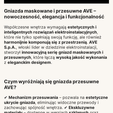
Gniazda maskowane i przesuwne AVE –
nowoczesność, elegancja i funkcjonalność
Współczesne wnętrza wymagają
estetycznych i
inteligentnych rozwiązań elektroinstalacyjnych
,
które nie tylko spełniają swoją funkcję, ale również
harmonijnie komponują się z przestrzenią
.
AVE
S.p.A.
, włoski lider w dziedzinie elektroinstalacji,
stworzył
innowacyjną serię gniazd maskowanych i
przesuwnych
, które łączą
wysoką jakość wykonania
z
eleganckim designem
.
Czym wyróżniają się gniazda przesuwne
AVE?
✔
Mechanizm przesuwania
– pozwala na
estetyczne
ukrycie gniazda
, eliminując widoczne przewody i
zachowując spójność wnętrza. ✔
Ekskluzywne
materiały
– dostępne w wersjach
szklanych
oraz