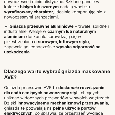
nowoczesne i minimalistyczne. Szklane panele w
kolorze
białym lub czarnym
nadają wnętrzu
wyrafinowany charakter
, idealnie komponując się z
nowoczesnymi aranżacjami.
🔹
Gniazda przesuwne aluminiowe
– trwałe, solidne i
industrialne. Wersje w
czarnym lub naturalnym
aluminium
doskonale sprawdzają się w
przestrzeniach o
surowym, loftowym stylu
,
zapewniając jednocześnie
wysoką odporność na
uszkodzenia
.
Dlaczego warto wybrać gniazda maskowane
AVE?
Gniazda przesuwne AVE to
doskonałe rozwiązanie
dla osób ceniących nowoczesny styl
i chcących
uniknąć widocznych przewodów w swoich wnętrzach.
Dzięki
innowacyjnemu mechanizmowi przesuwania
,
gniazda te pozwalają na
pełne ukrycie portów
elektrycznych
, co sprawia, że przestrzeń wygląda