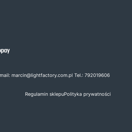
mail:
marcin@lightfactory.com.pl
Tel.:
792019606
Regulamin sklepu
Polityka prywatności