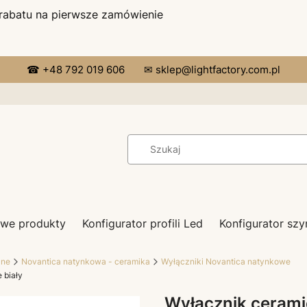
 rabatu na pierwsze zamówienie
☎ +48 792 019 606
✉ sklep@lightfactory.com.pl
we produkty
Konfigurator profili Led
Konfigurator s
zne
Novantica natynkowa - ceramika
Wyłączniki Novantica natynkowe
 biały
Wyłącznik ceram