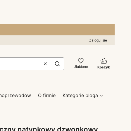
Zaloguj się
Produkty w kos
Wyczyść
Szukaj
Ulubione
Koszyk
zynoprzewodów
O firmie
Kategorie bloga
iczny natynkowy dzwonkowy