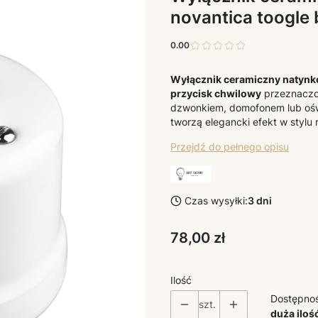
novantica toogle 
0.00
Wyłącznik ceramiczny natynk
przycisk chwilowy
przeznaczon
dzwonkiem, domofonem lub oświ
tworzą elegancki efekt w stylu 
Przejdź do pełnego opisu
Czas wysyłki:
3 dni
Cena
78,00 zł
Ilość
Dostępno
szt.
duża iloś