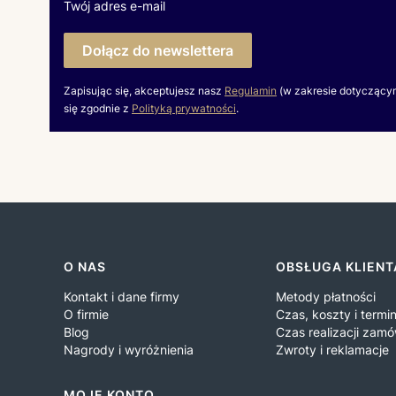
Twój adres e-mail
Dołącz do newslettera
Zapisując się, akceptujesz nasz
Regulamin
(w zakresie dotyczący
się zgodnie z
Polityką prywatności
.
Linki w stopce
O NAS
OBSŁUGA KLIENT
Kontakt i dane firmy
Metody płatności
O firmie
Czas, koszty i term
Blog
Czas realizacji zamó
Nagrody i wyróżnienia
Zwroty i reklamacje
MOJE KONTO