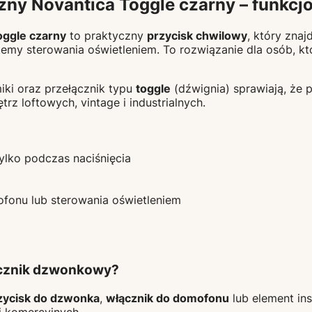
y Novantica Toggle czarny – funkcjon
ggle czarny
to praktyczny
przycisk chwilowy
, który znaj
my sterowania oświetleniem. To rozwiązanie dla osób, któ
ki oraz przełącznik typu
toggle
(dźwignia) sprawiają, że 
rz loftowych, vintage i industrialnych.
ylko podczas naciśnięcia
onu lub sterowania oświetleniem
ącznik dzwonkowy?
zycisk do dzwonka
,
włącznik do domofonu
lub element ins
i komercyjnych.