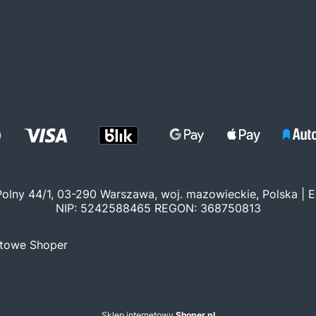
 Polny 44/1, 03-290 Warszawa, woj. mazowieckie, Polska | E
NIP: 5242588465 REGON: 368750813
etowe Shoper
Sklep internetowy
Shoper.pl