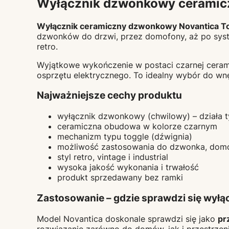
Wyłącznik dzwonkowy ceramiczn
Wyłącznik ceramiczny dzwonkowy Novantica To
dzwonków do drzwi, przez domofony, aż po syste
retro.
Wyjątkowe wykończenie w postaci czarnej cerami
osprzętu elektrycznego. To idealny wybór do wnęt
Najważniejsze cechy produktu
wyłącznik dzwonkowy (chwilowy) – działa t
ceramiczna obudowa w kolorze czarnym
mechanizm typu toggle (dźwignia)
możliwość zastosowania do dzwonka, domof
styl retro, vintage i industrial
wysoka jakość wykonania i trwałość
produkt sprzedawany bez ramki
Zastosowanie – gdzie sprawdzi się wył
Model Novantica doskonale sprawdzi się jako
pr
rozwiązanie zarówno do domów, jak i przestrzen