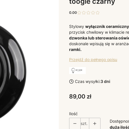
toogle czarny
0.00
Stylowy
wyłącznik ceramiczn
przycisk chwilowy w klimacie re
dzwonka lub sterowania oświ
doskonale wpisują się w aranżacj
ramki.
Przejdź do pełnego opisu
Czas wysyłki:
3 dni
Cena
89,00 zł
Ilość
Dostępno
szt.
duża iloś