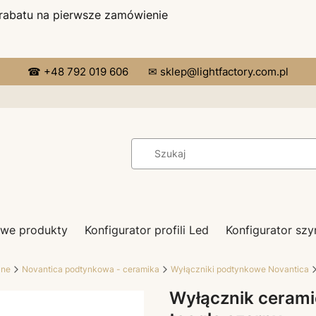
 rabatu na pierwsze zamówienie
☎ +48 792 019 606
✉ sklep@lightfactory.com.pl
we produkty
Konfigurator profili Led
Konfigurator s
zne
Novantica podtynkowa - ceramika
Wyłączniki podtynkowe Novantica
Wyłącznik ceram