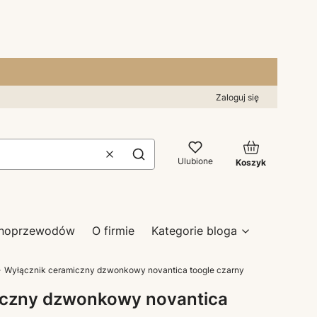
Zaloguj się
Produkty w kos
Wyczyść
Szukaj
Ulubione
Koszyk
zynoprzewodów
O firmie
Kategorie bloga
Wyłącznik ceramiczny dzwonkowy novantica toogle czarny
iczny dzwonkowy novantica