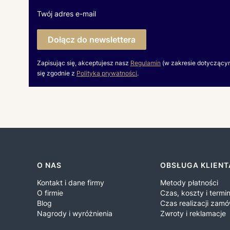
Twój adres e-mail
Dołącz do newslettera
Zapisując się, akceptujesz nasz
Regulamin
(w zakresie dotyczący
się zgodnie z
Polityką prywatności
.
Linki w stopce
O NAS
OBSŁUGA KLIENT
Kontakt i dane firmy
Metody płatności
O firmie
Czas, koszty i term
Blog
Czas realizacji zamó
Nagrody i wyróżnienia
Zwroty i reklamacje