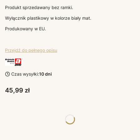
Produkt sprzedawany bez ramki.
Wyłącznik plastikowy w kolorze biały mat.
Produkowany w EU.
Przejdź do pełnego opisu
Czas wysyłki:
10 dni
Cena
45,99 zł
Poszczególne warianty mogą różnić się ceną
*
KOLORY AVE OSPRZĘT
Wybierz