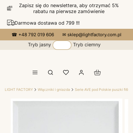
Zapisz się do newslettera, aby otrzymać 5%
rabatu na pierwsze zamówienie
Darmowa dostawa od 799 !!!
☎ +48 792 019 606
✉ sklep@lightfactory.com.pl
Tryb jasny
Tryb ciemny
Produkty w koszy
Otwórz wyszukiwarkę
LIGHT FACTORY
Włączniki i gniazda
Serie AVE pod Polskie puszki fi60