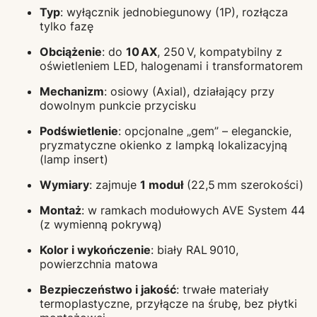
Typ
: wyłącznik jednobiegunowy (1P), rozłącza
tylko fazę
Obciążenie
: do
10 AX
, 250 V, kompatybilny z
oświetleniem LED, halogenami i transformatorem
Mechanizm
: osiowy (Axial), działający przy
dowolnym punkcie przycisku
Podświetlenie
: opcjonalne „gem” – eleganckie,
pryzmatyczne okienko z lampką lokalizacyjną
(lamp insert)
Wymiary
: zajmuje
1 moduł
(22,5 mm szerokości)
Montaż
: w ramkach modułowych AVE System 44
(z wymienną pokrywą)
Kolor i wykończenie
: biały RAL 9010,
powierzchnia matowa
Bezpieczeństwo i jakość
: trwałe materiały
termoplastyczne, przyłącze na śrubę, bez płytki