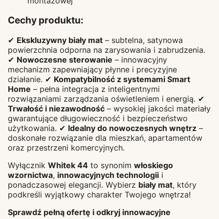
montażowej
Cechy produktu:
✔
Ekskluzywny biały mat
– subtelna, satynowa
powierzchnia odporna na zarysowania i zabrudzenia.
✔
Nowoczesne sterowanie
– innowacyjny
mechanizm zapewniający płynne i precyzyjne
działanie. ✔
Kompatybilność z systemami Smart
Home
– pełna integracja z inteligentnymi
rozwiązaniami zarządzania oświetleniem i energią. ✔
Trwałość i niezawodność
– wysokiej jakości materiały
gwarantujące długowieczność i bezpieczeństwo
użytkowania. ✔
Idealny do nowoczesnych wnętrz
–
doskonałe rozwiązanie dla mieszkań, apartamentów
oraz przestrzeni komercyjnych.
Wyłącznik
Whitek 44
to synonim
włoskiego
wzornictwa
,
innowacyjnych technologii
i
ponadczasowej elegancji. Wybierz
biały mat
, który
podkreśli wyjątkowy charakter Twojego wnętrza!
Sprawdź pełną ofertę i odkryj innowacyjne