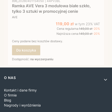
896_20260401154050
44PV3BL
Ramka AVE Vera 3 modułowa białe szkło,
tylko 3 sztuki w promocyjnej cenie
PRODUCENT
AVE
w tym %s VAT
Cena promocyjna brutto
119,00 zł
w tym
23%
VAT
Cena regularna:
149,00 zł
-20%
Najniższa cena:
149,00 zł
-20%
Ceny podane bez kosztów dostawy.
Do koszyka
Dostępność:
na wyczerpaniu
Linki w stopce
O NAS
Kontakt i dane firmy
O firmie
Blog
Nagrody i wyróżnienia