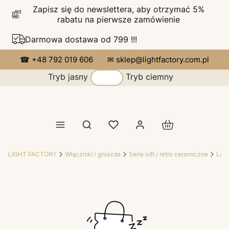
Zapisz się do newslettera, aby otrzymać 5%
rabatu na pierwsze zamówienie
Darmowa dostawa od 799 !!!
☎ +48 792 019 606
✉ sklep@lightfactory.com.pl
Tryb jasny
Tryb ciemny
Produkty w koszy
Otwórz wyszukiwarkę
LIGHT FACTORY
Włączniki i gniazda
Serie loft / retro ceramiczne
Lofti