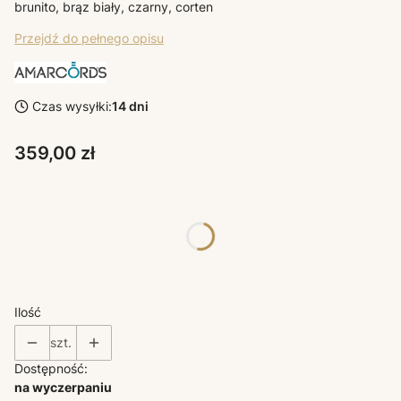
brunito, brąz biały, czarny, corten
Przejdź do pełnego opisu
Czas wysyłki:
14 dni
Cena
359,00 zł
Poszczególne warianty mogą różnić się ceną
*
KOLORY LAMP AMARCORDS
Wybierz
Ilość
szt.
Dostępność:
na wyczerpaniu