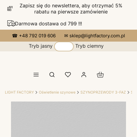
Zapisz się do newslettera, aby otrzymać 5%
rabatu na pierwsze zamówienie
Darmowa dostawa od 799 !!!
☎ +48 792 019 606
✉ sklep@lightfactory.com.pl
Tryb jasny
Tryb ciemny
Produkty w koszy
Otwórz wyszukiwarkę
LIGHT FACTORY
Oświetlenie szynowe
SZYNOPRZEWODY 3-FAZ
SZ