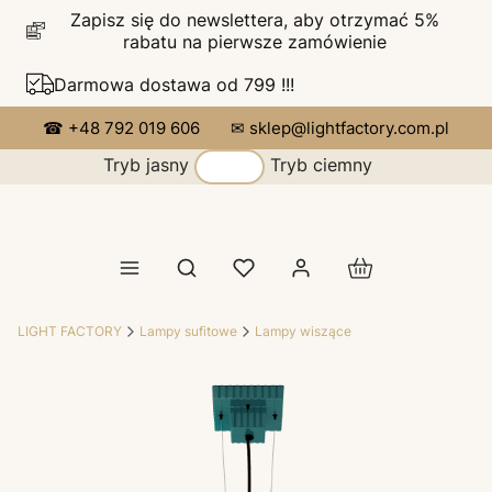
Zapisz się do newslettera, aby otrzymać 5%
rabatu na pierwsze zamówienie
Darmowa dostawa od 799 !!!
☎ +48 792 019 606
✉ sklep@lightfactory.com.pl
Tryb jasny
Tryb ciemny
Produkty w koszy
Otwórz wyszukiwarkę
LIGHT FACTORY
Lampy sufitowe
Lampy wiszące