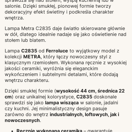
salonie. Dzięki smukłej, pionowej formie tworzy
dekoracyjny efekt świetlny i podkreśla charakter
wnętrza.
Lampa Metra C2835 daje światło skierowane głównie
w dół, dlatego idealnie nadaje się jako oświetlenie nad
stołem lub blatem.
Lampa
C2835
od
Ferroluce
to wyjątkowy model z
kolekcji
METRA
, który łączy nowoczesny styl z
klasycznym rzemiosłem. Wykonana ręcznie z wysokiej
jakości ceramiki, wyróżnia się eleganckim
wykończeniem i subtelnymi detalami, które dodają
wnętrzu charakteru.
Dzięki smukłej formie (
wysokość 44 cm, średnica 22
cm
) oraz unikalnej kolorystyce,
C2835
doskonale
sprawdzi się jako
lampa wisząca
w salonie, jadalni
czy kuchni. Jej minimalistyczny design pasuje
zarówno do wnętrz
industrialnych, loftowych, jak i
nowoczesnych
.
Ręcznie wykonana ceramika
– gwarantuje