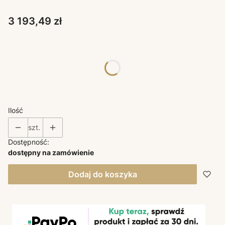
Cena
3 193,49 zł
Poszczególne warianty mogą różnić się ceną
*
KOLORY DECO
Wybierz
Ilość
szt.
Dostępność:
dostępny na zamówienie
Dodaj do koszyka