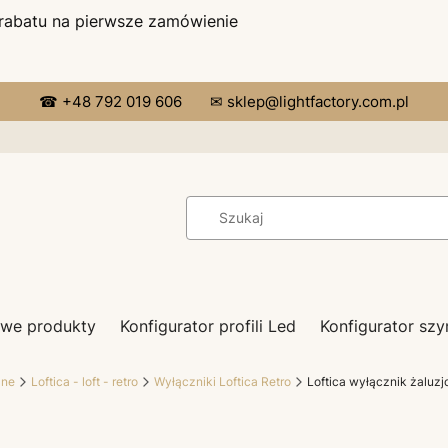
 rabatu na pierwsze zamówienie
☎ +48 792 019 606
✉ sklep@lightfactory.com.pl
we produkty
Konfigurator profili Led
Konfigurator s
zne
Loftica - loft - retro
Wyłączniki Loftica Retro
Loftica wyłącznik żaluz