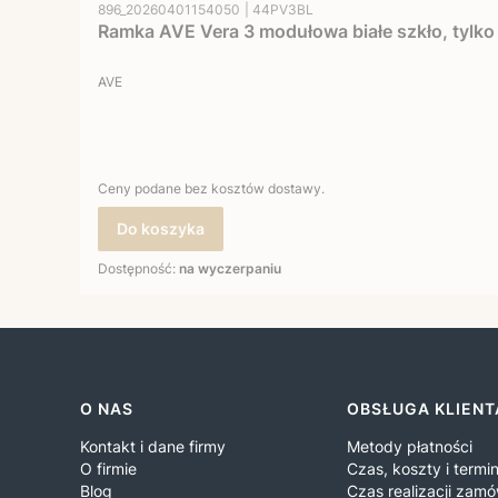
Kod produktu
Kod producenta
896_20260401154050
44PV3BL
Ramka AVE Vera 3 modułowa białe szkło, tylko 
PRODUCENT
AVE
Ceny podane bez kosztów dostawy.
Do koszyka
Dostępność:
na wyczerpaniu
Linki w stopce
O NAS
OBSŁUGA KLIENT
Kontakt i dane firmy
Metody płatności
O firmie
Czas, koszty i term
Blog
Czas realizacji zamó