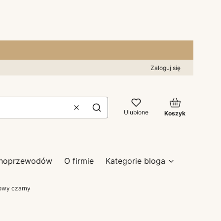
Zaloguj się
Produkty w kos
Wyczyść
Szukaj
Ulubione
Koszyk
zynoprzewodów
O firmie
Kategorie bloga
jowy czarny