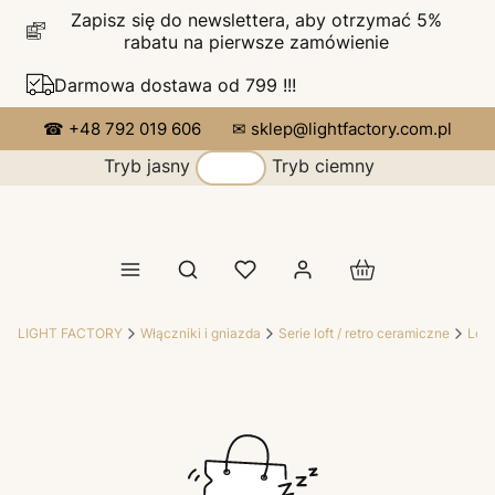
Zapisz się do newslettera, aby otrzymać 5%
rabatu na pierwsze zamówienie
Darmowa dostawa od 799 !!!
☎ +48 792 019 606
✉ sklep@lightfactory.com.pl
Tryb jasny
Tryb ciemny
Produkty w koszy
Otwórz wyszukiwarkę
LIGHT FACTORY
Włączniki i gniazda
Serie loft / retro ceramiczne
Lofti