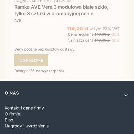
896_20260401154050
44PV3BL
Ramka AVE Vera 3 modułowa białe szkło,
tylko 3 sztuki w promocyjnej cenie
PRODUCENT
AVE
w tym %s VAT
Cena promocyjna brutto
119,00 zł
w tym
23%
VAT
Cena regularna:
149,00 zł
-20%
Najniższa cena:
149,00 zł
-20%
Ceny podane bez kosztów dostawy.
Do koszyka
Dostępność:
na wyczerpaniu
Linki w stopce
O NAS
Kontakt i dane firmy
O firmie
Blog
Nagrody i wyróżnienia