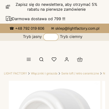
Zapisz się do newslettera, aby otrzymać 5%
rabatu na pierwsze zamówienie
Darmowa dostawa od 799 !!!
☎ +48 792 019 606
✉ sklep@lightfactory.com.pl
Tryb jasny
Tryb ciemny
Produkty w koszy
Otwórz wyszukiwarkę
LIGHT FACTORY
Włączniki i gniazda
Serie loft / retro ceramiczne
Nov