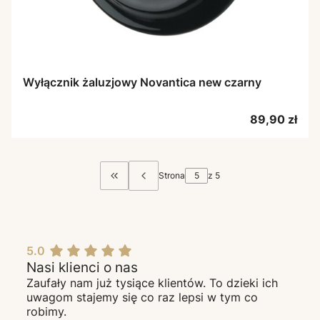
Wyłącznik żaluzjowy Novantica new czarny
Cena
89,90 zł
Strona
z 5
Wróć do pierwszej strony z produktami
5.0
Nasi klienci o nas
Zaufały nam już tysiące klientów. To dzieki ich
uwagom stajemy się co raz lepsi w tym co
robimy.