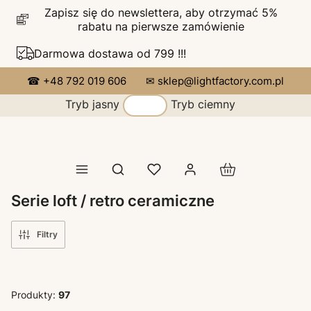
Zapisz się do newslettera, aby otrzymać 5%
rabatu na pierwsze zamówienie
Darmowa dostawa od 799 !!!
☎ +48 792 019 606
✉ sklep@lightfactory.com.pl
Tryb jasny
Tryb ciemny
Produkty w koszy
Otwórz wyszukiwarkę
Serie loft / retro ceramiczne
Filtry
Produkty:
97