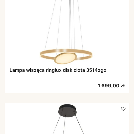
Lampa wisząca ringlux disk złota 3514zgo
Cena
1 699,00 zł