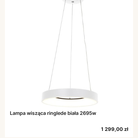
Lampa wisząca ringlede biała 2695w
Cena
1 299,00 zł