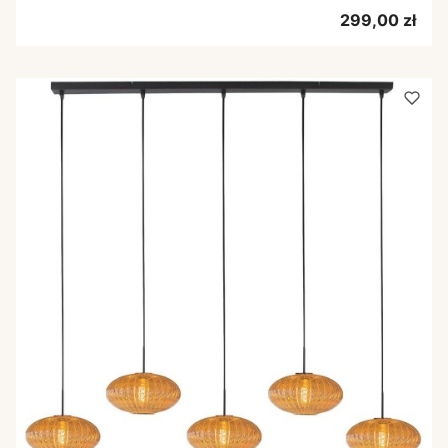
Cena
299,00 zł