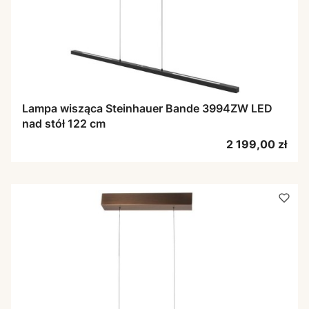
Lampa wisząca Steinhauer Bande 3994ZW LED
nad stół 122 cm
Cena
2 199,00 zł