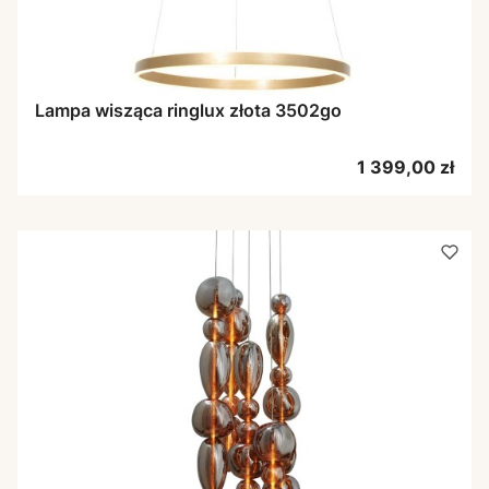
Lampa wisząca ringlux złota 3502go
Cena
1 399,00 zł