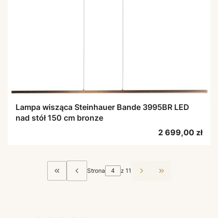
Lampa wisząca Steinhauer Bande 3995BR LED
nad stół 150 cm bronze
Cena
2 699,00 zł
Strona
z 11
Wróć do pierwszej strony z produktami
Przejdź do ostat