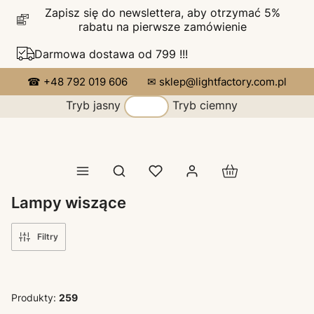
Zapisz się do newslettera, aby otrzymać 5%
rabatu na pierwsze zamówienie
Darmowa dostawa od 799 !!!
☎ +48 792 019 606
✉ sklep@lightfactory.com.pl
Tryb jasny
Tryb ciemny
Produkty w koszy
Otwórz wyszukiwarkę
Lampy wiszące
Filtry
Produkty:
259