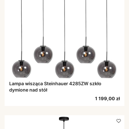
Lampa wisząca Steinhauer 4285ZW szkło
dymione nad stół
Cena
1 199,00 zł