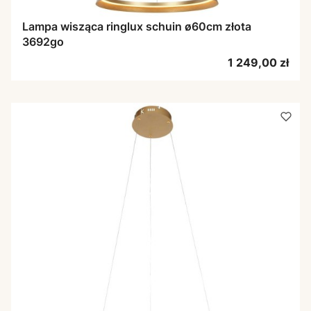
Lampa wisząca ringlux schuin ø60cm złota
3692go
Cena
1 249,00 zł