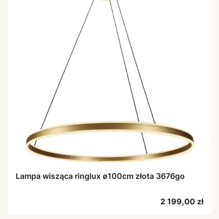
Lampa wisząca ringlux ø100cm złota 3676go
Cena
2 199,00 zł