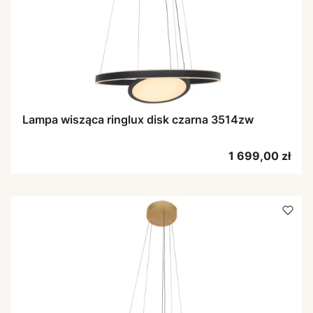
Lampa wisząca ringlux disk czarna 3514zw
Cena
1 699,00 zł