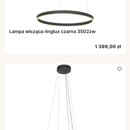
Lampa wisząca ringlux czarna 3502zw
Cena
1 399,00 zł