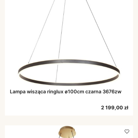
Lampa wisząca ringlux ø100cm czarna 3676zw
Cena
2 199,00 zł