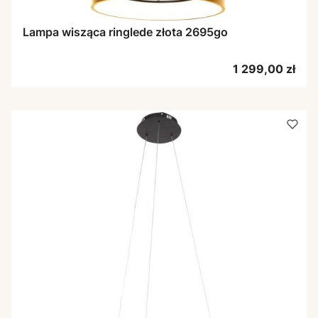
Lampa wisząca ringlede złota 2695go
Cena
1 299,00 zł