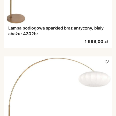
Lampa podłogowa sparkled brąz antyczny, biały
abażur 4302br
Cena
1 699,00 zł