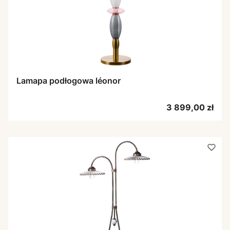
Lamapa podłogowa léonor
Cena
3 899,00 zł