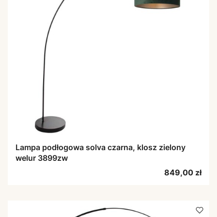
Lampa podłogowa solva czarna, klosz zielony
welur 3899zw
Cena
849,00 zł