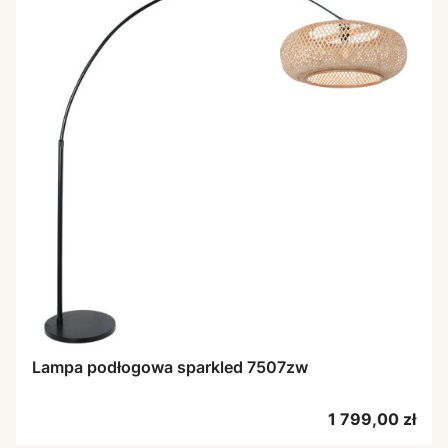
Lampa podłogowa sparkled 7507zw
Cena
1 799,00 zł