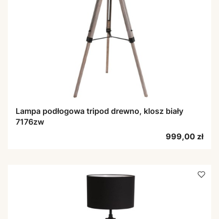
Lampa podłogowa tripod drewno, klosz biały
7176zw
Cena
999,00 zł