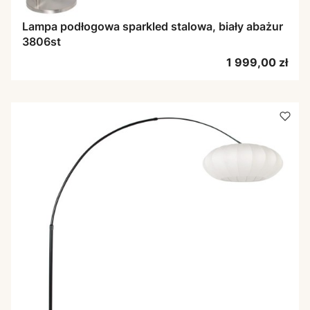
Lampa podłogowa sparkled stalowa, biały abażur
3806st
Cena
1 999,00 zł