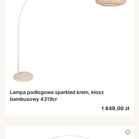
Lampa podłogowa sparkled krem, klosz
bambusowy 4319cr
Cena
1 849,00 zł