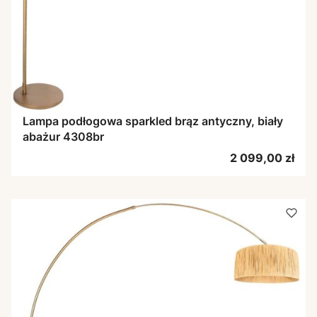
Lampa podłogowa sparkled brąz antyczny, biały
abażur 4308br
Cena
2 099,00 zł