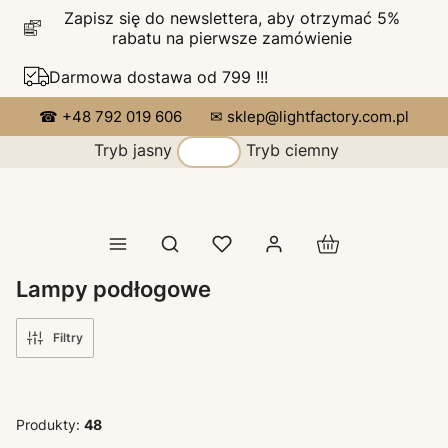
Zapisz się do newslettera, aby otrzymać 5%
rabatu na pierwsze zamówienie
Darmowa dostawa od 799 !!!
☎ +48 792 019 606
✉ sklep@lightfactory.com.pl
Tryb jasny
Tryb ciemny
Produkty w koszy
Otwórz wyszukiwarkę
Lampy podłogowe
Filtry
Produkty:
48