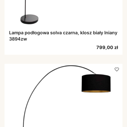
Lampa podłogowa solva czarna, klosz biały lniany
3894zw
Cena
799,00 zł