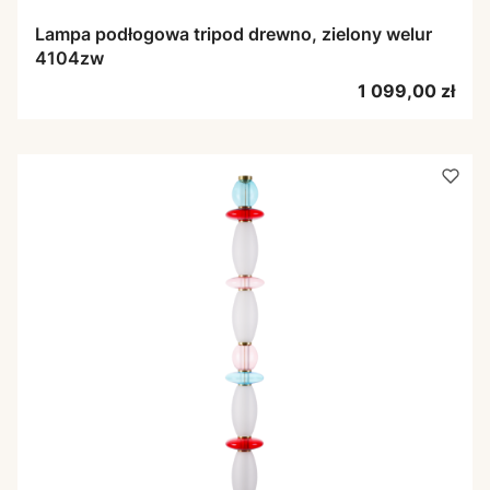
Lampa podłogowa tripod drewno, zielony welur
4104zw
Cena
1 099,00 zł