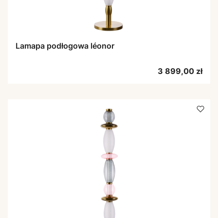
Lamapa podłogowa léonor
Cena
3 899,00 zł