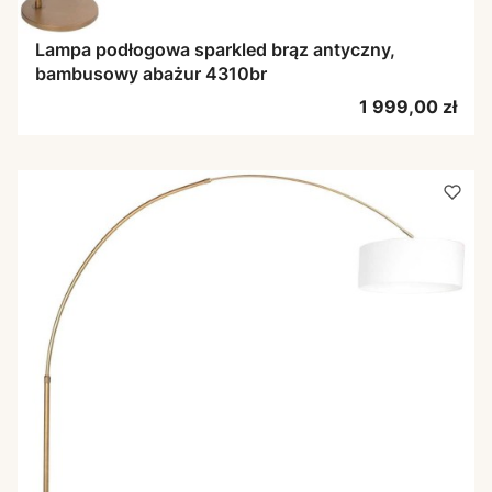
Lampa podłogowa sparkled brąz antyczny,
bambusowy abażur 4310br
Cena
1 999,00 zł