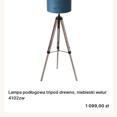
Lampa podłogowa tripod drewno, niebieski welur
4102zw
Cena
1 099,00 zł