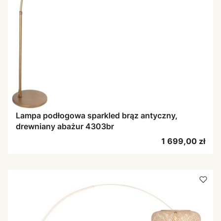
Lampa podłogowa sparkled brąz antyczny,
drewniany abażur 4303br
Cena
1 699,00 zł