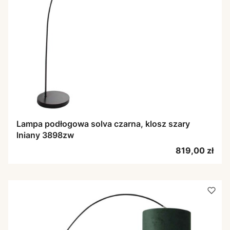
Lampa podłogowa solva czarna, klosz szary
lniany 3898zw
Cena
819,00 zł