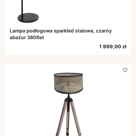
Lampa podłogowa sparkled stalowa, czarny
abażur 3806st
Cena
1 999,00 zł