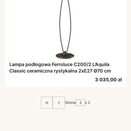
Lampa podłogowa Ferroluce C200/2 L’Aquila
Classic ceramiczna rystykalna 2xE27 Ø70 cm
Cena
3 035,00 zł
Strona
z 2
Wróć do pierwszej strony z produktami