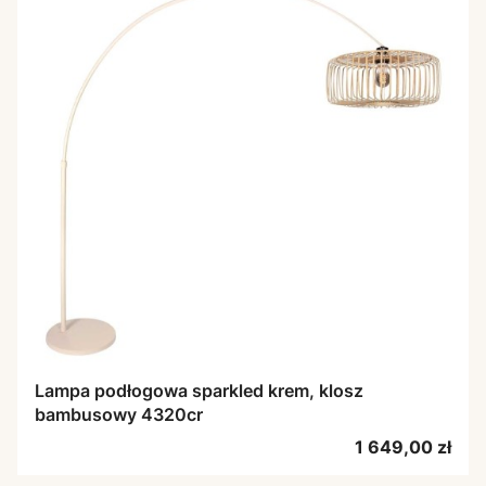
Lampa podłogowa sparkled krem, klosz
bambusowy 4320cr
Cena
1 649,00 zł