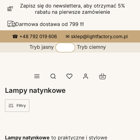
Zapisz się do newslettera, aby otrzymać 5%
rabatu na pierwsze zamówienie
Darmowa dostawa od 799 !!!
☎ +48 792 019 606
✉ sklep@lightfactory.com.pl
Tryb jasny
Tryb ciemny
Produkty w koszy
Otwórz wyszukiwarkę
Lampy natynkowe
Filtry
Lampy natynkowe
to praktyczne i stylowe