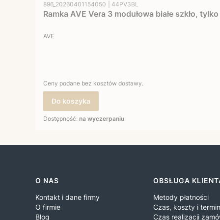
Kod produktu
Kod producenta
896_20260401154050
44PV3BL
Ramka AVE Vera 3 modułowa białe szkło, tylko 
PRODUCENT
AVE
Ceny podane bez kosztów dostawy.
Do koszyka
Dostępność:
na wyczerpaniu
Linki w stopce
O NAS
OBSŁUGA KLIENT
Kontakt i dane firmy
Metody płatności
O firmie
Czas, koszty i term
Blog
Czas realizacji zamó