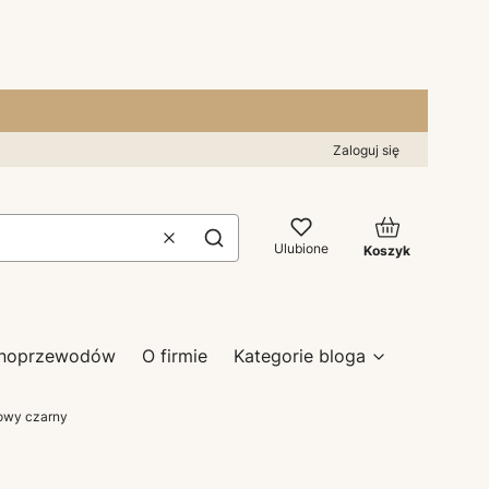
Zaloguj się
Produkty w kos
Wyczyść
Szukaj
Ulubione
Koszyk
zynoprzewodów
O firmie
Kategorie bloga
jowy czarny