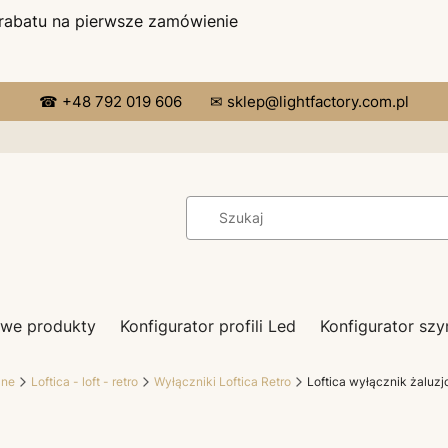
 rabatu na pierwsze zamówienie
☎ +48 792 019 606
✉ sklep@lightfactory.com.pl
we produkty
Konfigurator profili Led
Konfigurator s
zne
Loftica - loft - retro
Wyłączniki Loftica Retro
Loftica wyłącznik żaluz